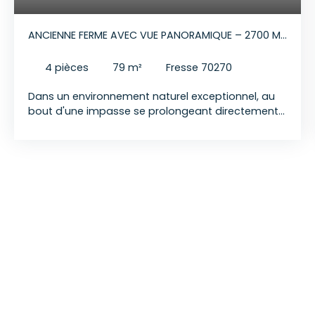
ANCIENNE FERME AVEC VUE PANORAMIQUE – 2700 M²
– PLATEAU DES MILLE ÉTANGS
4
pièces
79
m²
Fresse 70270
Dans un environnement naturel exceptionnel, au
bout d'une impasse se prolongeant directement
par la forêt, cette ancienne ferme offre un cadre
de vie rare, où calme, nature et grands espaces
sont les maîtres-mots. Depuis la propriété, la vue
est tout simplement magnifique et change au fil
des saisons. Ici, seuls le chant des oiseaux et la
forêt viennent troubler le silence. La maison,
habitable mais à rénover, développe environ 79
m² et conserve tout le charme de l'ancien. Elle
dispose de deux chambres, d'une salle de bains,
d'une cave, d'un garage ainsi que d'une vaste
grange offrant de nombreuses possibilités
d'aménagement. Le terrain d´environ 2700 m²
séduira les amoureux de nature, les propriétaires