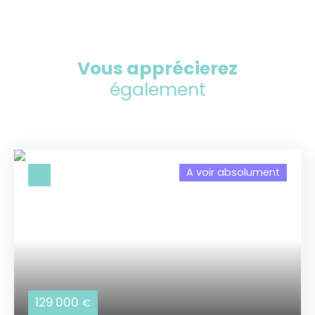
Vous apprécierez
également
A voir absolument
129 000
€