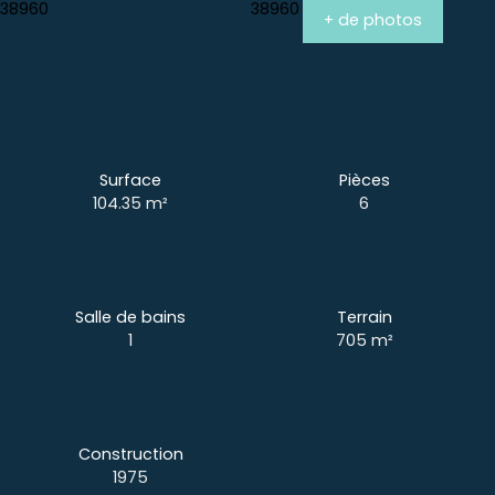
+ de photos
Surface
Pièces
104.35
m²
6
Salle de bains
Terrain
1
705
m²
Construction
1975