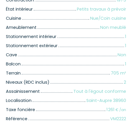
Construction
1975
État intérieur
Petits travaux à prévoir
Cuisine
Nue/Coin cuisine
Ameublement
Non meublé
Stationnement intérieur
1
Stationnement extérieur
1
Cave
Non
Balcon
1
Terrain
705
m²
Niveaux (RDC inclus)
2
Assainissement
Tout à l'égout conforme
Localisation
Saint-Aupre 38960
Taxe foncière
1 261
€ /an
Référence
VM2222