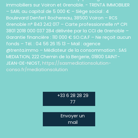
immobiliers sur Voiron et Grenoble. - TRENTA IMMOBILIER
– SARL au capital de 5 000 € – Siège social : 4
Boulevard Denfert Rochereau, 38500 Voiron – RCS
Grenoble n° 843 242 017 – Carte professionnelle n° CPI
3801 2018 000 037 284 délivrée par la CCI de Grenoble –
Garantie financière : 110 000 € SO.CA.F – Ne reçoit aucun
fonds – Tél. : 04 56 26 15 13 – Mail : agence
@trenta.immo – Médiateur de la consommation : SAS
MEDIATION, 222 Chemin de la Bergerie, 01800 SAINT-
JEAN-DE-NIOST,
https://sasmediationsolution-
conso.fr/mediationsolution
+33 6 28 28 29
77
Envoyer un
mail