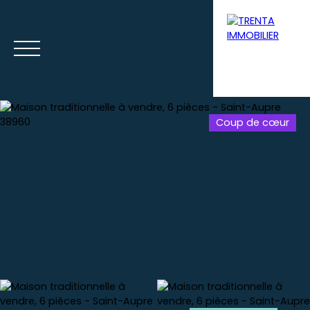
Coup de cœur
Accueil
Acheter
Louer
Syndic
Gestion loca
Estimation