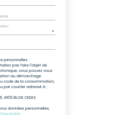
hone
haitez
s personnelles
itez pas faire l'objet de
éphonique, vous pouvez vous
position au démarchage
1 du code de la consommation,
ou par courrier adressé à :
11, 41013 BLOIS CEDEX.
e vos données personnelles,
fidentialité
.