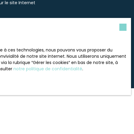
 le site Internet
tre
politique de confidentialité
.
ace à ces technologies, nous pouvons vous proposer du
vivialité de notre site internet. Nous utiliserons uniquement
 la rubrique ″Gérer les cookies″ en bas de notre site, à
nsulter
notre politique de confidentialité
.
INFORMATIONS
Nos honoraires
Mentions légales