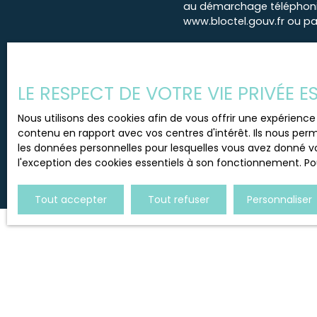
au démarchage téléphoniqu
www.bloctel.gouv.fr ou par
Société Worldline, Service B
Pour en savoir plus sur le
LE RESPECT DE VOTRE VIE PRIVÉE 
Nous utilisons des cookies afin de vous offrir une expérien
contenu en rapport avec vos centres d'intérêt. Ils nous perm
les données personnelles pour lesquelles vous avez donné vo
l'exception des cookies essentiels à son fonctionnement. Pou
Tout accepter
Tout refuser
Personnaliser
JE RECHERCHE UN BIEN
Vente appartement Voiron (38500)
Location appartement Voiron (38500)