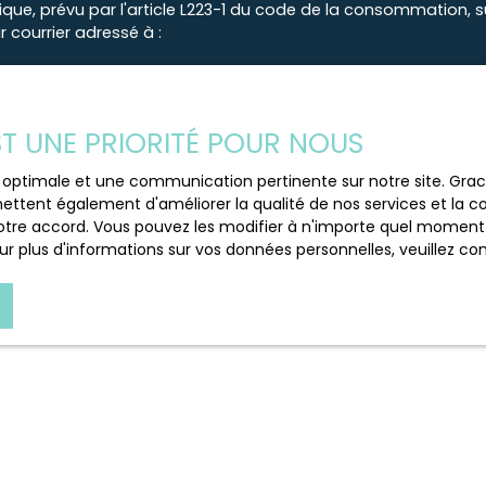
e, prévu par l'article L223-1 du code de la consommation, sur
 courrier adressé à :
loctel, CS 61311, 41013 BLOIS CEDEX.
 traitement de vos données personnelles, veuillez consulter no
EST UNE PRIORITÉ POUR NOUS
ce optimale et une communication pertinente sur notre site. Gr
Recevoir des annonces
ettent également d'améliorer la qualité de nos services et la con
tre accord. Vous pouvez les modifier à n'importe quel moment via
r plus d'informations sur vos données personnelles, veuillez co
JE SUIS PROPRIÉTAIRE
Estimez votre bien
Espace vendeur