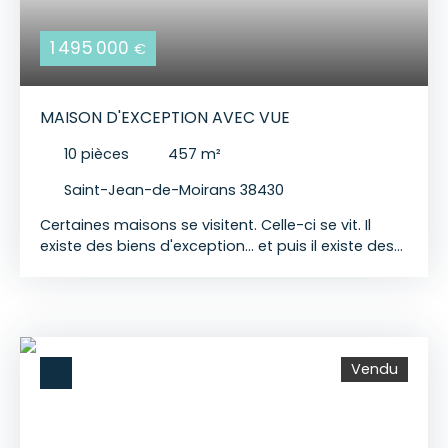
1 495 000
€
MAISON D'EXCEPTION AVEC VUE
10
pièces
457
m²
Saint-Jean-de-Moirans 38430
Certaines maisons se visitent. Celle-ci se vit. Il
existe des biens d'exception… et puis il existe des
œuvres d'architecture. Dominant les hauteurs de
Saint-Jean-de-Moirans, cette propriété unique de
450 m² ne ressemble à aucune autre. Imaginée
par un architecte en 1972, elle traverse les
décennies avec une modernité saisissante. Depuis
Vendu
2018, une rénovation complète lui a redonné tout
son éclat, en préservant son âme et son
caractère singulier. Dès les premiers pas, les
volumes impressionnent. La lumière s'invite