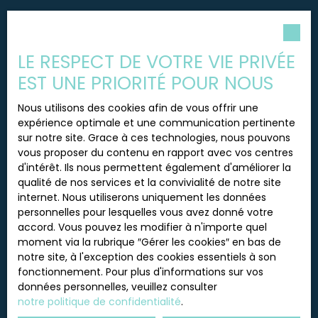
TRENTA IMMOBILIER – SARL au capital de 5 000 € –
Siège social : 4 Boulevard Denfert Rochereau,
Pièces min
38500 Voiron – RCS Grenoble n° 843 242 017 –
Carte professionnelle n° CPI 3801 2018 000 037 284
LE RESPECT DE VOTRE VIE PRIVÉE
J'accepte le traitement de mes données
délivrée par la CCI de Grenoble – Garantie
personnelles conformément au RGPD. Si vous ne
EST UNE PRIORITÉ POUR NOUS
financière : 110 000 € SO. CA. F – Ne reçoit aucun
souhaitez pas faire l'objet de prospection
fonds – Tél. : 04 56 26 15 13 – Mail : agence
commerciale par voie téléphonique, vous pouvez
Nous utilisons des cookies afin de vous offrir une
@trenta. immo – Médiateur de la consommation :
vous inscrire gratuitement sur la liste d'opposition
expérience optimale et une communication pertinente
SAS MEDIATION, 222 Chemin de la Bergerie, 01800
au démarchage téléphonique, prévu par l'article
sur notre site. Grace à ces technologies, nous pouvons
SAINT-JEAN-DE-NIOST,
L223-1 du code de la consommation, sur le site
vous proposer du contenu en rapport avec vos centres
https://sasmediationsolution-conso.
Internet www.bloctel.gouv.fr ou par courrier
d'intérêt. Ils nous permettent également d'améliorer la
fr/mediationsolution
adressé à :
qualité de nos services et la convivialité de notre site
internet. Nous utiliserons uniquement les données
Société Worldline, Service Bloctel, CS 61311, 41013
personnelles pour lesquelles vous avez donné votre
BLOIS CEDEX.
accord. Vous pouvez les modifier à n'importe quel
moment via la rubrique ″Gérer les cookies″ en bas de
Pour en savoir plus sur le traitement de vos
notre site, à l'exception des cookies essentiels à son
données personnelles, veuillez consulter notre
fonctionnement. Pour plus d'informations sur vos
politique de confidentialité
.
données personnelles, veuillez consulter
notre politique de confidentialité
.