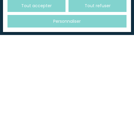
Recevoir des annonces
Tout accepter
Tout refuser
Personnaliser
JE RECHERCHE UN BIEN
Vente appartement Voiron (38500)
Location appartement Voiron (38500)
Vente maison Voiron (38500)
Vente maison Saint-Blaise-du-Buis (38140)
Vente maison Les Abrets en Dauphiné (38490)
Vente maison Charnècles (38140)