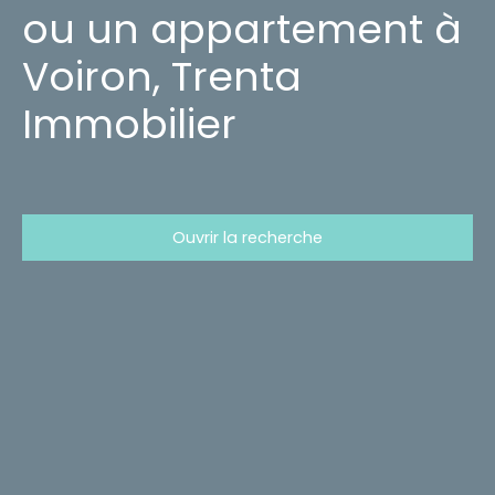
ou un appartement à
Voiron, Trenta
Immobilier
Ouvrir la recherche
Type d'offre
Vente
Type de bien
Maison
Localisation
Saint-Aupre (38960)