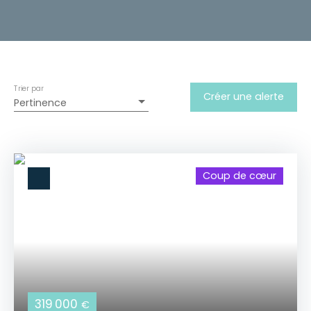
Trier par
Créer une alerte
Pertinence
Coup de cœur
319 000
€