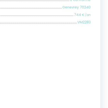
Genevrey 70240
744
€ /an
VM2283