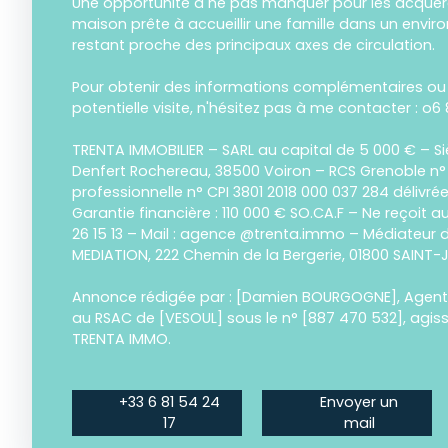
Une opportunité à ne pas manquer pour les acquér
maison prête à accueillir une famille dans un envir
restant proche des principaux axes de circulation.
Pour obtenir des informations complémentaires ou
potentielle visite, n'hésitez pas à me contacter : o6 
TRENTA IMMOBILIER – SARL au capital de 5 000 € – Si
Denfert Rochereau, 38500 Voiron – RCS Grenoble n°
professionnelle n° CPI 3801 2018 000 037 284 délivré
Garantie financière : 110 000 € SO.CA.F – Ne reçoit a
26 15 13 – Mail : agence @trenta.immo – Médiateur
MEDIATION, 222 Chemin de la Bergerie, 01800 SAINT
Annonce rédigée par : [Damien BOURGOGNE], Agent
au RSAC de [VESOUL] sous le n° [887 470 532], agi
TRENTA IMMO.
+33 6 81 54 24
Envoyer un
17
mail