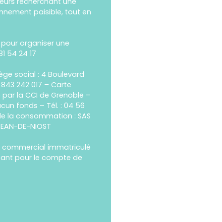
eurs recherchant une
onnement paisible, tout en
 pour organiser une
81 54 24 17
ège social : 4 Boulevard
 843 242 017 – Carte
e par la CCI de Grenoble –
ucun fonds – Tél. : 04 56
 de la consommation : SAS
-JEAN-DE-NIOST
 commercial immatriculé
ssant pour le compte de