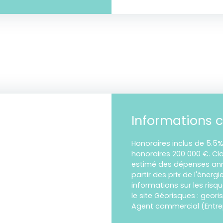
Informations 
Honoraires inclus de 5.5%
honoraires 200 000 €. Cl
estimé des dépenses annu
partir des prix de l'énergi
informations sur les risq
le site Géorisques : geori
Agent commercial (Entrepr