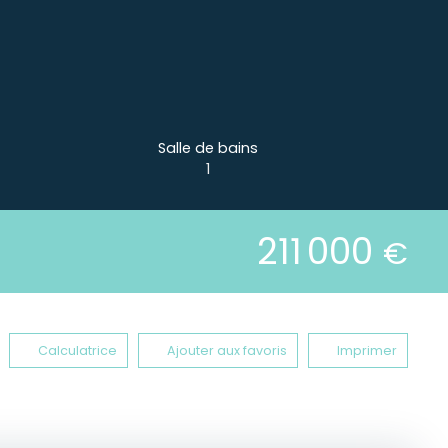
Salle de bains
1
211 000
€
Calculatrice
Ajouter aux favoris
Imprimer