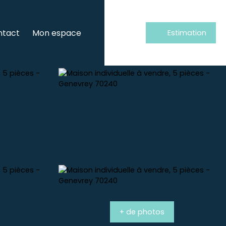
ntact
Mon espace
Estimation
+ de photos