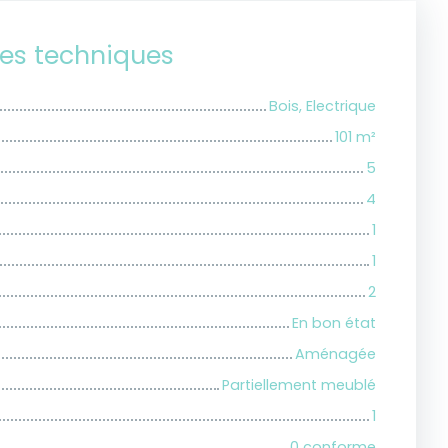
ues techniques
Bois, Electrique
101
m²
5
4
1
1
2
En bon état
Aménagée
Partiellement meublé
1
0 conforme