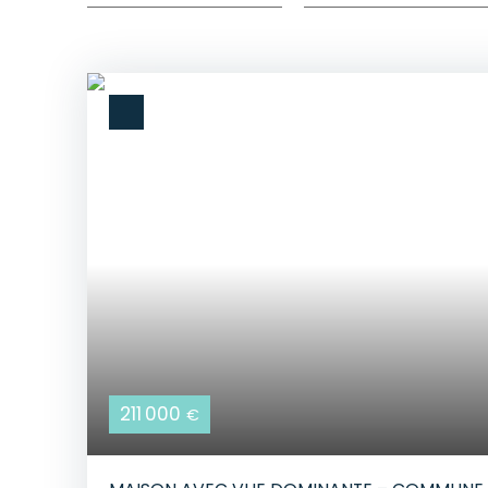
211 000
€