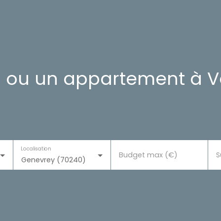
 ou un appartement à Vo
Localisation
Budget max (€)
S
Genevrey (70240)