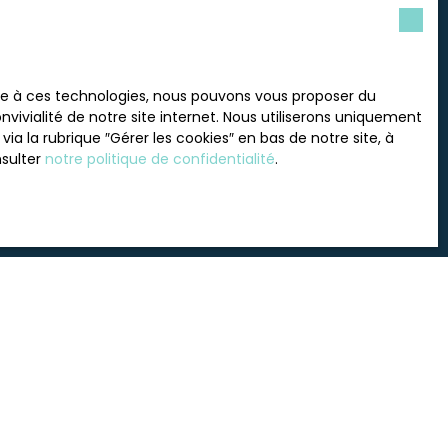
 souhaitez pas faire l'objet
ace à ces technologies, nous pouvons vous proposer du
nt sur la liste d'opposition
vivialité de notre site internet. Nous utiliserons uniquement
 le site Internet
 la rubrique ″Gérer les cookies″ en bas de notre site, à
nsulter
notre politique de confidentialité
.
tre
politique de confidentialité
.