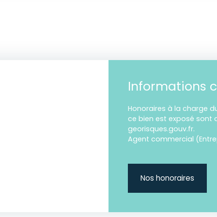
Informations 
Honoraires à la charge du
ce bien est exposé sont d
georisques.gouv.fr.
Agent commercial (Entrepr
Nos honoraires