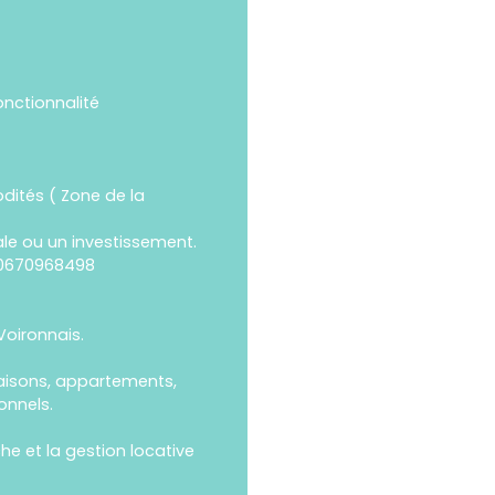
onctionnalité
dités ( Zone de la
ale ou un investissement.
 0670968498
Voironnais.
isons, appartements,
onnels.
e et la gestion locative