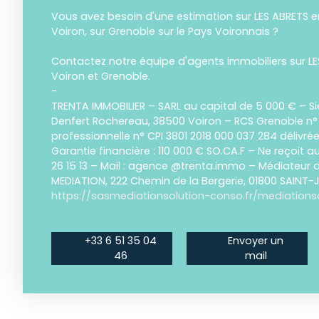
Vous avez besoin d'une estimation sur LES ABRETS e
Voiron, sur Grenoble sur le Pays Voironnais ?
Contactez notre équipe d'agents immobiliers sur L
Voiron et Grenoble.
-
TRENTA IMMOBILIER – SARL au capital de 5 000 € – Si
Denfert Rochereau, 38500 Voiron – RCS Grenoble n°
professionnelle n° CPI 3801 2018 000 037 284 délivré
Garantie financière : 110 000 € SO.CA.F – Ne reçoit a
26 15 13 – Mail : agence @trenta.immo – Médiateur
MEDIATION, 222 Chemin de la Bergerie, 01800 SAINT
https://sasmediationsolution-conso.fr/mediations
+33 6 51 35 04
Envoyer un
46
mail