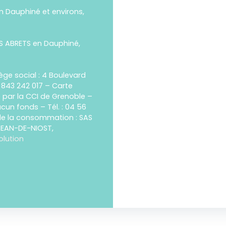
n Dauphiné et environs,
ES ABRETS en Dauphiné,
ège social : 4 Boulevard
 843 242 017 – Carte
e par la CCI de Grenoble –
ucun fonds – Tél. : 04 56
 de la consommation : SAS
-JEAN-DE-NIOST,
olution