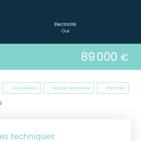
Electricité
Oui
89 000
€
Calculatrice
Ajouter aux favoris
Imprimer
0
ues techniques