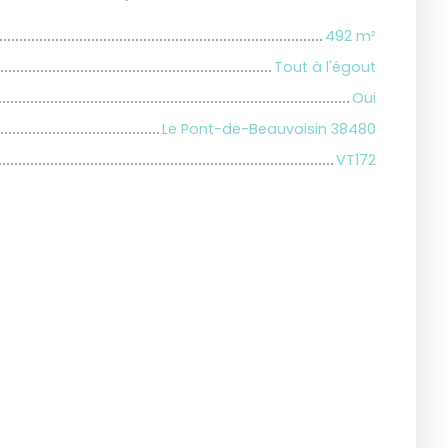
492
m²
Tout à l'égout
Oui
Le Pont-de-Beauvoisin 38480
VT172