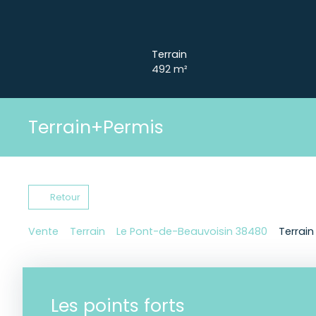
Terrain
492
m²
Terrain+Permis
Retour
Vente
Terrain
Le Pont-de-Beauvoisin 38480
Terrain
Les points forts