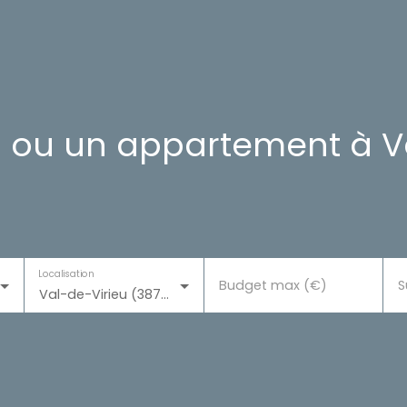
 ou un appartement à Vo
Localisation
Budget max (€)
S
Val-de-Virieu (38730)