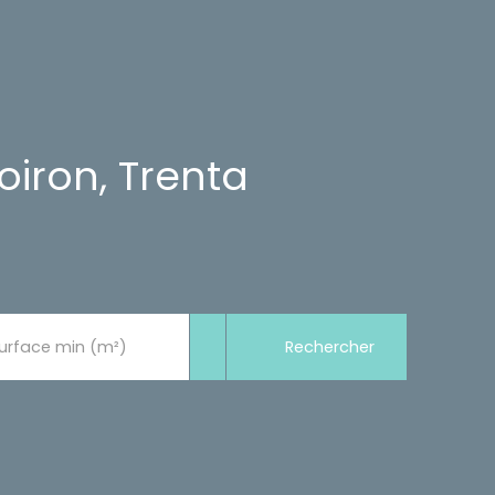
iron, Trenta
Rechercher
urface min (m²)