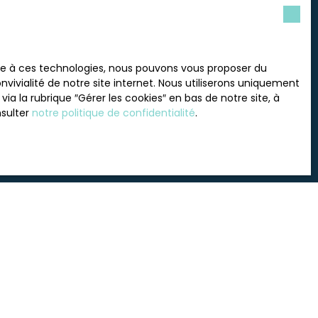
 souhaitez pas faire l'objet
ace à ces technologies, nous pouvons vous proposer du
nt sur la liste d'opposition
vivialité de notre site internet. Nous utiliserons uniquement
 le site Internet
 la rubrique ″Gérer les cookies″ en bas de notre site, à
nsulter
notre politique de confidentialité
.
tre
politique de confidentialité
.