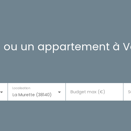
 ou un appartement à Vo
Localisation
Budget max (€)
S
La Murette (38140)