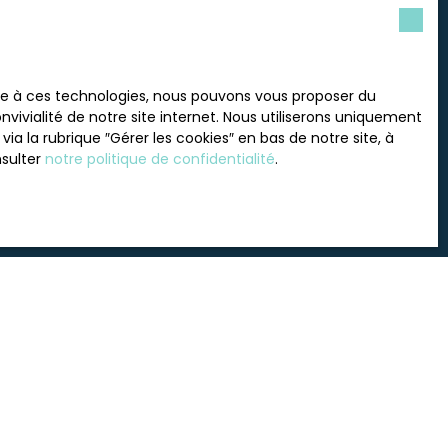
 souhaitez pas faire l'objet
ace à ces technologies, nous pouvons vous proposer du
nt sur la liste d'opposition
vivialité de notre site internet. Nous utiliserons uniquement
 le site Internet
 la rubrique ″Gérer les cookies″ en bas de notre site, à
nsulter
notre politique de confidentialité
.
tre
politique de confidentialité
.