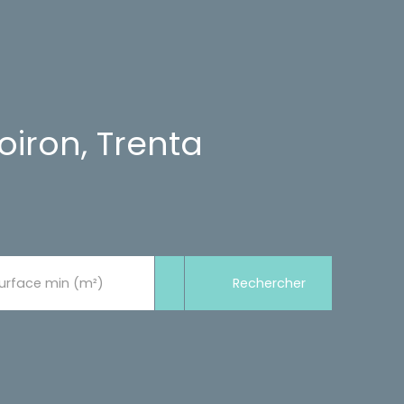
iron, Trenta
Rechercher
urface min (m²)