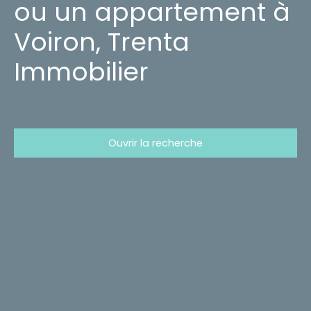
ou un appartement à
Voiron, Trenta
Immobilier
Ouvrir la recherche
Type d'offre
Vente
Type de bien
Maison
Localisation
L'Albenc (38470)
Budget max (€)