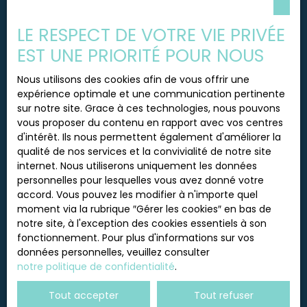
énergie : C Consommation énergie primaire :
J'accepte le traitement de mes données
167kWh/m²/an Consommation énergie finale :88
LE RESPECT DE VOTRE VIE PRIVÉE
personnelles conformément au RGPD. Si vous ne
kgeqCO²/m²/an Montant estimé des dépenses
souhaitez pas faire l'objet de prospection
EST UNE PRIORITÉ POUR NOUS
annuelles d'énergie pour un usage standard :
commerciale par voie téléphonique, vous pouvez
entre 1 780 ET 2 470€ sur les années 2021, 2022 et
vous inscrire gratuitement sur la liste d'opposition
Nous utilisons des cookies afin de vous offrir une
2023 (abonnements compris). - A propos Du
au démarchage téléphonique, prévu par l'article
expérience optimale et une communication pertinente
lotissement : Pas de procédure en cours , Syndic
L223-1 du code de la consommation, sur le site
sur notre site. Grace à ces technologies, nous pouvons
bénévole Nombre de lots d'habitation : 27 -
Internet www.bloctel.gouv.fr ou par courrier
vous proposer du contenu en rapport avec vos centres
Montant de charges soit 90€ par an déclaré par
adressé à :
d'intérêt. Ils nous permettent également d'améliorer la
le vendeur. - Trenta Immobilier, Agence
qualité de nos services et la convivialité de notre site
immobilière sur Grenoble, Voiron et le Pays
Société Worldline, Service Bloctel, CS 61311, 41013
internet. Nous utiliserons uniquement les données
Voironnais. Nous vous accompagnons pour la
BLOIS CEDEX.
personnelles pour lesquelles vous avez donné votre
vente de vos maisons, appartements, terrains,
accord. Vous pouvez les modifier à n'importe quel
immeubles, commerces et locaux professionnels.
Pour en savoir plus sur le traitement de vos
moment via la rubrique ″Gérer les cookies″ en bas de
Nos experts vous aident également dans la
données personnelles, veuillez consulter notre
notre site, à l'exception des cookies essentiels à son
recherche et la gestion locative de biens
politique de confidentialité
.
fonctionnement. Pour plus d'informations sur vos
immobiliers. Vous avez besoin d'une estimation
données personnelles, veuillez consulter
sur Voiron, sur le Pays Voironnais ou le bassin
notre politique de confidentialité
.
grenoblois ? Contactez notre équipe d'agents
Recevoir des annonces
immobiliers sur Voiron et Grenoble. - TRENTA
Tout accepter
Tout refuser
IMMOBILIER – SARL au capital de 5 000 € – Siège