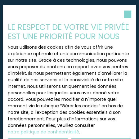
vendeur Nos honoraires : trenta-immobilier.
com/honoraires Les informations sur les risques
Pièces min
auxquels ce bien est exposé sont disponibles sur
le site Géorisques : www. georisques. gouv. Date
LE RESPECT DE VOTRE VIE PRIVÉE
J'accepte le traitement de mes données
de réalisation du diagnostic énergétique :
personnelles conformément au RGPD. Si vous ne
EST UNE PRIORITÉ POUR NOUS
14/05/02026 Classe énergie : E Consommation
souhaitez pas faire l'objet de prospection
énergie primaire : 303 kWh/m²/an Consommation
commerciale par voie téléphonique, vous pouvez
Nous utilisons des cookies afin de vous offrir une
énergie finale : 59kgeqCO²/m²/an Montant
vous inscrire gratuitement sur la liste d'opposition
expérience optimale et une communication pertinente
estimé des dépenses annuelles d'énergie pour un
au démarchage téléphonique, prévu par l'article
sur notre site. Grace à ces technologies, nous pouvons
usage standard :entre 2500 €et3430 € sur les
L223-1 du code de la consommation, sur le site
vous proposer du contenu en rapport avec vos centres
années 2021, 2022 et 2023 (abonnements
Internet www.bloctel.gouv.fr ou par courrier
d'intérêt. Ils nous permettent également d'améliorer la
compris). Trenta Immobilier, Nous vous
adressé à :
qualité de nos services et la convivialité de notre site
accompagnons pour la vente de vos maisons,
internet. Nous utiliserons uniquement les données
appartements, terrains, immeubles, commerces
Société Worldline, Service Bloctel, CS 61311, 41013
personnelles pour lesquelles vous avez donné votre
et locaux professionnels. Nos experts vous aident
BLOIS CEDEX.
accord. Vous pouvez les modifier à n'importe quel
également dans la recherche et la gestion
moment via la rubrique ″Gérer les cookies″ en bas de
locative de biens immobiliers. TRENTAIMMOBILIER –
Pour en savoir plus sur le traitement de vos
notre site, à l'exception des cookies essentiels à son
SARL au capital de 5 000 € – Siège social :
données personnelles, veuillez consulter notre
fonctionnement. Pour plus d'informations sur vos
4Boulevard Denfert Rochereau, 38500 Voiron –
politique de confidentialité
.
données personnelles, veuillez consulter
RCS Grenoble n° 843242 017 – Carte
notre politique de confidentialité
.
professionnelle n° CPI 3801 2018 000 037
284délivrée par la CCI de Grenoble – Garantie