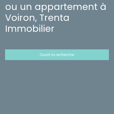
ou un appartement à
Voiron, Trenta
Immobilier
Ouvrir la recherche
Type d'offre
Vente
Type de bien
Maison
Localisation
Conflans-sur-Lanterne (70800)