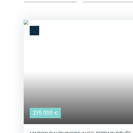
235 000
€