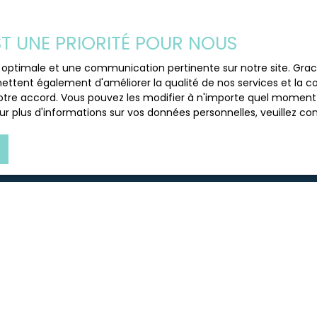
 bien. Visite avec Mme
TA.
EST UNE PRIORITÉ POUR NOUS
e mes données personnelles conformément au RGPD. Si vous ne
ce optimale et une communication pertinente sur notre site. Gr
e par voie téléphonique, vous pouvez vous inscrire gratuiteme
ettent également d'améliorer la qualité de nos services et la con
e, prévu par l'article L223-1 du code de la consommation, sur
tre accord. Vous pouvez les modifier à n'importe quel moment via
 courrier adressé à :
r plus d'informations sur vos données personnelles, veuillez co
loctel, CS 61311, 41013 BLOIS CEDEX.
 traitement de vos données personnelles, veuillez consulter no
Recevoir des annonces