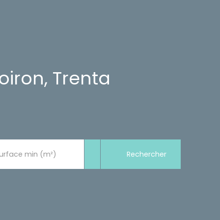
iron, Trenta
Rechercher
urface min (m²)