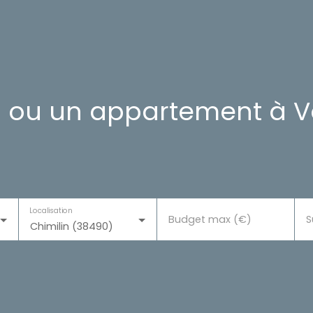
 ou un appartement à Vo
Localisation
Budget max (€)
S
Chimilin (38490)