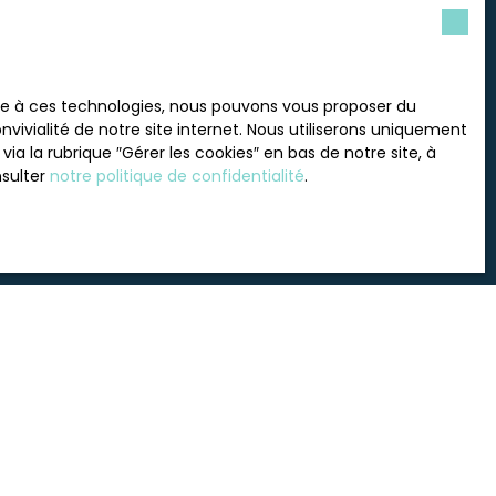
 souhaitez pas faire l'objet
ace à ces technologies, nous pouvons vous proposer du
nt sur la liste d'opposition
vivialité de notre site internet. Nous utiliserons uniquement
 le site Internet
 la rubrique ″Gérer les cookies″ en bas de notre site, à
nsulter
notre politique de confidentialité
.
tre
politique de confidentialité
.