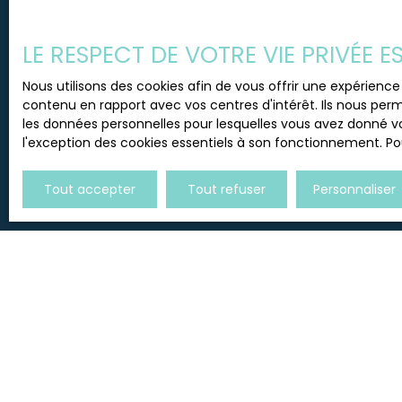
travaux pour rafraichir et mise en normes de ce
Santiago au 0651350446 de votre Agence TREN
Pièces min
LE RESPECT DE VOTRE VIE PRIVÉE 
J'accepte le traitement d
Nous utilisons des cookies afin de vous offrir une expérien
de prospection commercial
contenu en rapport avec vos centres d'intérêt. Ils nous perm
au démarchage téléphoniqu
les données personnelles pour lesquelles vous avez donné vo
www.bloctel.gouv.fr ou par
l'exception des cookies essentiels à son fonctionnement. Pou
Société Worldline, Service B
Tout accepter
Tout refuser
Personnaliser
Pour en savoir plus sur le