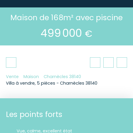
Maison de 168m² avec piscine
499 000
€
Vente
Maison
Charnècles 38140
Villa à vendre, 5 pièces - Charnècles 38140
Les points forts
Vue, calme, excellent état