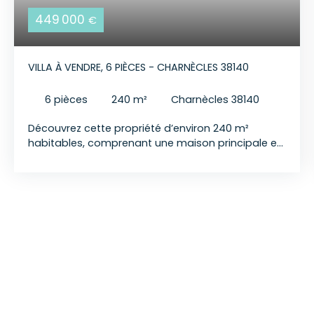
449 000
€
VILLA À VENDRE, 6 PIÈCES - CHARNÈCLES 38140
6
pièces
240
m²
Charnècles 38140
Découvrez cette propriété d’environ 240 m²
habitables, comprenant une maison principale et
un appartement indépendant de type T1,
entièrement réhabilitée dans le cadre d’un permis
de construire obtenu en 2015, agrandie par une
extension réalisée en 2017, puis complétée par la
création d’un appartement indépendant en 2022.
Un bien aux prestations soignées qui vous séduira
dès la première visite. Située sur la commune de
Charnècles (secteur Gros Bois), cette maison
mitoyenne d’un seul côté, sans aucune nuisance,
bénéficie d’un environnement privilégié avec une
belle vue sur les montagnes. Édifiée sur un terrain