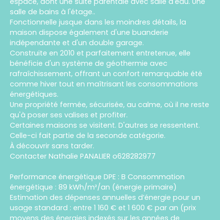
espace, dont une suite parentale avec salle d'eau. Une
salle de bains à l'étage..
Fonctionnelle jusque dans les moindres détails, la
maison dispose également d'une buanderie
indépendante et d'un double garage.
Construite en 2010 et parfaitement entretenue, elle
bénéficie d'un système de géothermie avec
rafraîchissement, offrant un confort remarquable été
comme hiver tout en maîtrisant les consommations
énergétiques.
Une propriété fermée, sécurisée, au calme, où il ne reste
qu'à poser ses valises et profiter.
Certaines maisons se visitent. D'autres se ressentent.
Celle-ci fait partie de la seconde catégorie.
À découvrir sans tarder.
Contacter Nathalie PANALIER o628282977
Performance énergétique DPE : B Consommation
énergétique : 89 kWh/m²/an (énergie primaire)
Estimation des dépenses annuelles d’énergie pour un
usage standard : entre 1 160 € et 1 600 € par an (prix
moyens des énergies indexés sur les années de