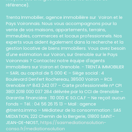
référence).
Trenta Immobilier, agence immobilière sur Voiron et le
Pays Voironnais. Nous vous accompagnons pour la
vente de vos maisons, appartements, terrains,
immeubles, commerces et locaux professionnels. Nos
experts vous aident également dans la recherche et la
gestion locative de biens immobiliers. Vous avez besoin
d'une estimation sur Voiron, sur Grenoble sur le Pays
Voironnais ? Contactez notre équipe d'agents
immobiliers sur Voiron et Grenoble. - TRENTA IMMOBILIER
– SARL au capital de 5 000 € – Siège social : 4
Boulevard Denfert Rochereau, 38500 Voiron – RCS
Grenoble n° 843 242 017 – Carte professionnelle n° CPI
3801 2018 000 037 284 délivrée par la CCI de Grenoble –
Garantie financière : 110 000 € SO.CA.F – Ne reçoit aucun
fonds – Tél. : 04 56 26 15 13 – Mail : agence
@trenta.immo – Médiateur de la consommation : SAS
MEDIATION, 222 Chemin de la Bergerie, 01800 SAINT-
JEAN-DE-NIOST,
https://sasmediationsolution-
conso.fr/mediationsolution