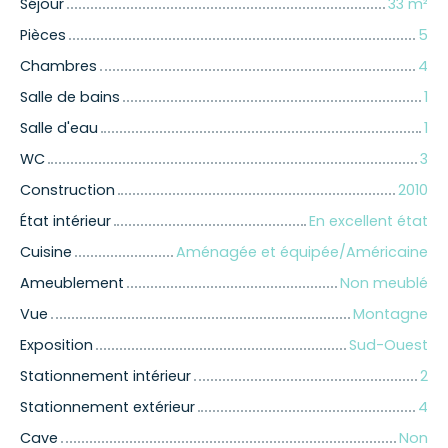
Séjour
33
m²
Pièces
5
Chambres
4
Salle de bains
1
Salle d'eau
1
WC
3
Construction
2010
État intérieur
En excellent état
Cuisine
Aménagée et équipée/Américaine
Ameublement
Non meublé
Vue
Montagne
Exposition
Sud-Ouest
Stationnement intérieur
2
Stationnement extérieur
4
Cave
Non