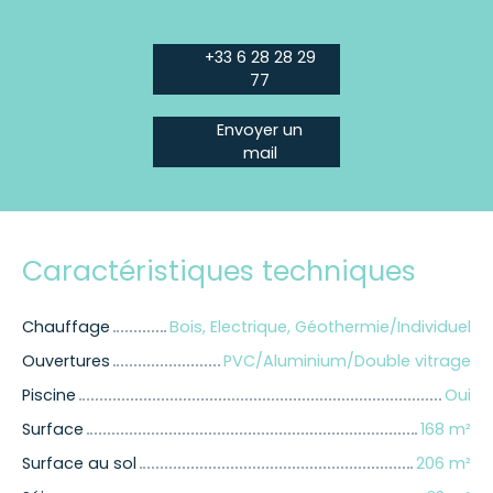
+33 6 28 28 29
77
Envoyer un
mail
Caractéristiques techniques
Chauffage
Bois, Electrique, Géothermie/Individuel
Ouvertures
PVC/Aluminium/Double vitrage
Piscine
Oui
Surface
168
m²
Surface au sol
206
m²