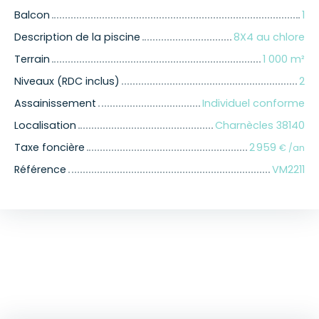
Balcon
1
Description de la piscine
8X4 au chlore
Terrain
1 000
m²
Niveaux (RDC inclus)
2
Assainissement
Individuel conforme
Localisation
Charnècles 38140
Taxe foncière
2 959
€ /an
Référence
VM2211