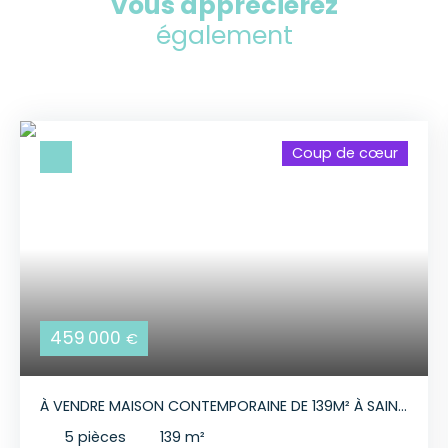
Vous apprécierez
également
Coup de cœur
459 000
€
À VENDRE MAISON CONTEMPORAINE DE 139M² À SAINT
BLAISE DU BUIS
5
pièces
139
m²