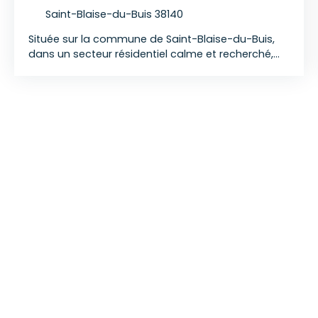
Saint-Blaise-du-Buis 38140
Située sur la commune de Saint-Blaise-du-Buis,
dans un secteur résidentiel calme et recherché,
cette maison contemporaine construite en 2015
développe 139 m² habitables sur une parcelle de 1
062 m². Implantée au bout d’un chemin privatif,
elle offre un cadre de vie paisible avec une vue
dégagée sur la Sûre et les massifs environnants.
L’entrée s’ouvre sur un dégagement desservant
un WC indépendant, un bureau, une salle d’eau
avec WC, trois chambres avec placards ainsi
qu’un grand espace buanderie / rangement. En
contrebas, la maison propose un vaste espace
de vie lumineux d’environ 54 m², comprenant
séjour et cuisine ouverte, avec un accès direct à
une terrasse entièrement carrelée exposée plein
sud, idéale pour profiter. Le terrain, entièrement
arboré et clôturé, offre un environnement calme
et agréable. Un carport d’environ 45 m² au sol,
avec mezzanine, complète l’ensemble et permet