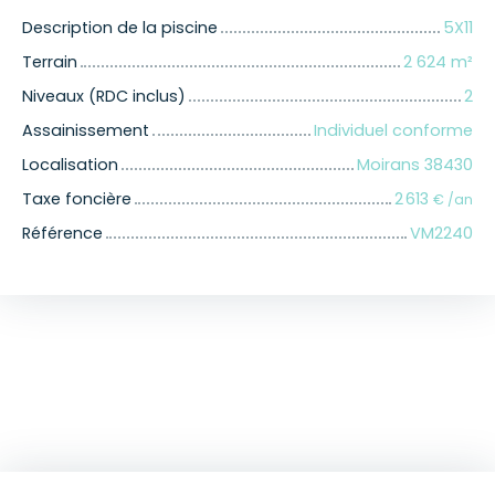
Description de la piscine
5X11
Terrain
2 624
m²
Niveaux (RDC inclus)
2
Assainissement
Individuel conforme
Localisation
Moirans 38430
Taxe foncière
2 613
€ /an
Référence
VM2240