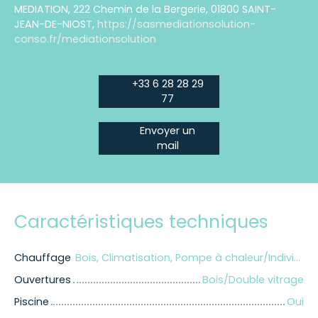
MEDIATION, 222 Chemin de la Bergerie, 01800 SAINT-
JEAN-DE-NIOST,
https://sasmediationsolution-
conso.fr/mediationsolution
+33 6 28 28 29
77
Envoyer un
mail
Caractéristiques techniques
Chauffage
Bois, Climatisation, Pompe à chaleur/Individuel
Ouvertures
Bois/Double vitrage
Piscine
Oui