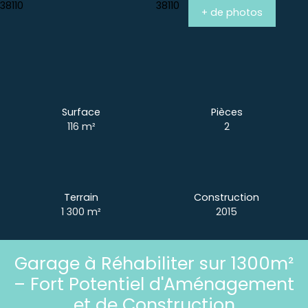
+ de photos
Surface
Pièces
116
m²
2
Terrain
Construction
1 300
m²
2015
Garage à Réhabiliter sur 1300m²
– Fort Potentiel d'Aménagement
et de Construction