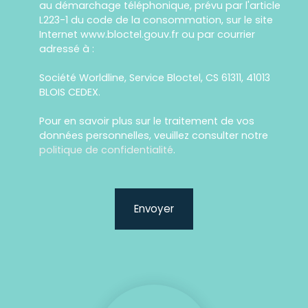
au démarchage téléphonique, prévu par l'article
L223-1 du code de la consommation, sur le site
Internet www.bloctel.gouv.fr ou par courrier
adressé à :
Société Worldline, Service Bloctel, CS 61311, 41013
BLOIS CEDEX.
Pour en savoir plus sur le traitement de vos
données personnelles, veuillez consulter notre
politique de confidentialité
.
Envoyer