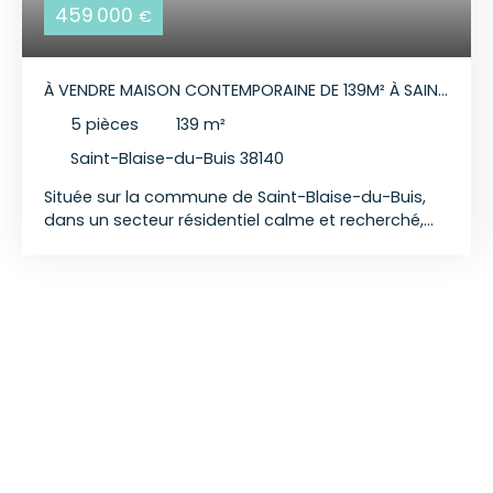
459 000
€
À VENDRE MAISON CONTEMPORAINE DE 139M² À SAINT
BLAISE DU BUIS
5
pièces
139
m²
Saint-Blaise-du-Buis 38140
Située sur la commune de Saint-Blaise-du-Buis,
dans un secteur résidentiel calme et recherché,
cette maison contemporaine construite en 2015
développe 139 m² habitables sur une parcelle de 1
062 m². Implantée au bout d’un chemin privatif,
elle offre un cadre de vie paisible avec une vue
dégagée sur la Sûre et les massifs environnants.
L’entrée s’ouvre sur un dégagement desservant
un WC indépendant, un bureau, une salle d’eau
avec WC, trois chambres avec placards ainsi
qu’un grand espace buanderie / rangement. En
contrebas, la maison propose un vaste espace
de vie lumineux d’environ 54 m², comprenant