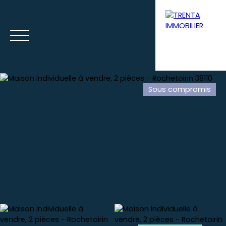
Sous compromis
Accueil
Acheter
Louer
Syndic
Gestion loca
Estimation