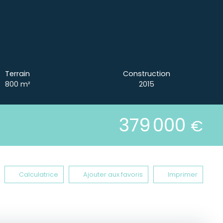
Terrain
Construction
800
m²
2015
379 000
€
Calculatrice
Ajouter aux favoris
Imprimer