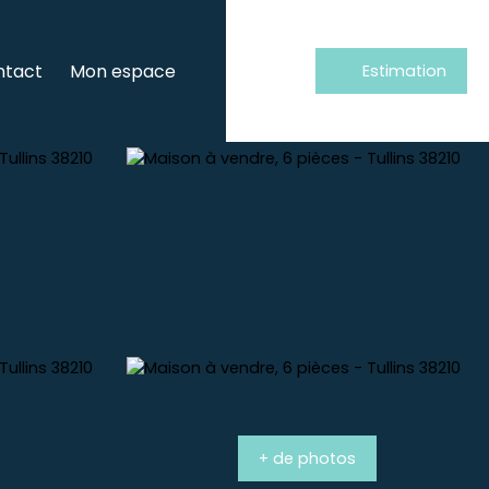
ntact
Mon espace
Estimation
+ de photos