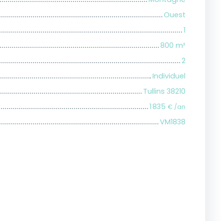
Ouest
1
800
m²
2
Individuel
Tullins 38210
1 835
€ /an
VM1838