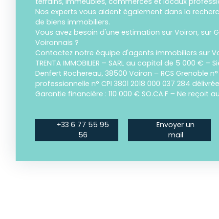
terrains, immeubles, commerces et locaux professi
Nos experts vous aident également dans la recherch
de biens immobiliers.
Vous avez besoin d'une estimation sur Voiron, sur G
Voironnais ?
Contactez notre équipe d'agents immobiliers sur Vo
TRENTA IMMOBILIER – SARL au capital de 5 000 € – Si
Denfert Rochereau, 38500 Voiron – RCS Grenoble n°
professionnelle n° CPI 3801 2018 000 037 284 délivré
Garantie financière : 110 000 € SO.CA.F – Ne reçoit 
+33 6 77 55 95
Envoyer un
56
mail