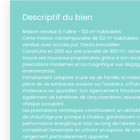
Descriptif du bien
Maison vendue à Tullins – 122 m² habitables
Cette maison contemporaine de 122 m² habitables si
vendue avec succès par Trenta Immobilier.
Construite en 2015 sur une parcelle de 800 m², cett
trouvé ses nouveaux propriétaires grâce à son excel
prestations modernes et sa magnifique vue dégag
environnantes.
Parfaitement adaptée à une vie de famille, la mais
pièce de vie lumineuse ouverte sur l'extérieur, offra
chaleureux au quotidien. Son agencement fonction
également de bénéficier de cinq chambres, assurant
chaque occupant.
Les prestations techniques constituaient un vérita
de chauffage par pompe à chaleur, garantissant c
performance énergétique tout au long de l'année.
complétait l'ensemble en offrant un espace de st
rangement particulièrement apprécié.