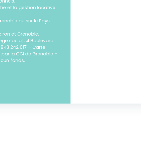
onnels.
e et la gestion locative
renoble ou sur le Pays
iron et Grenoble.
ège social : 4 Boulevard
 843 242 017 – Carte
e par la CCI de Grenoble –
aucun fonds.