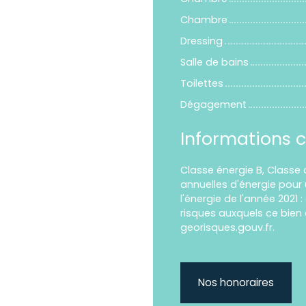
Chambre
Dressing
Salle de bains
Toilettes
Dégagement
Informations 
Classe énergie B, Class
annuelles d'énergie pour 
l'énergie de l'année 2021 
risques auxquels ce bien 
georisques.gouv.fr.
Nos honoraires