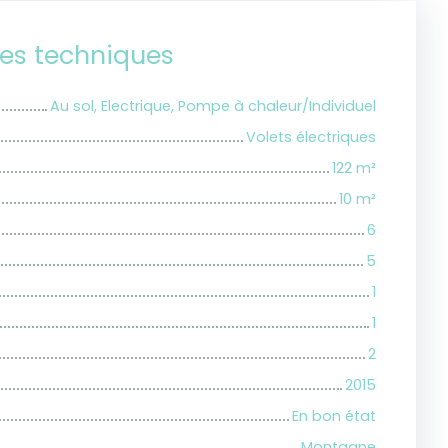
ues techniques
Au sol, Electrique, Pompe à chaleur/Individuel
Volets électriques
122
m²
10
m²
6
5
1
1
2
2015
En bon état
Montagne