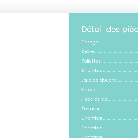
Détail des piè
Garage
Cellier
Toilettes
Chambre
Salle de douche
Entrée
Pièce de vie
Terrasse
Chambre
Chambre
Chambre