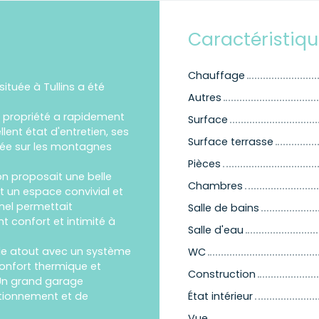
Caractéristiq
Chauffage
tuée à Tullins a été
Autres
e propriété a rapidement
Surface
lent état d'entretien, ses
Surface terrasse
ée sur les montagnes
Pièces
on proposait une belle
Chambres
nt un espace convivial et
nel permettait
Salle de bains
 confort et intimité à
Salle d'eau
ble atout avec un système
WC
onfort thermique et
Construction
 Un grand garage
ationnement et de
État intérieur
Vue