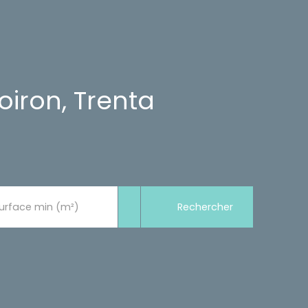
iron, Trenta
Rechercher
urface min (m²)