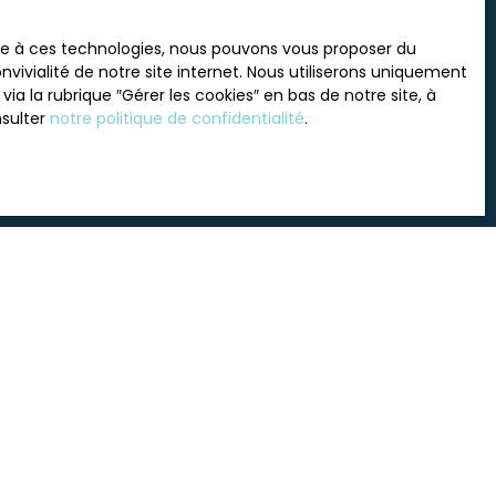
 souhaitez pas faire l'objet
nt sur la liste d'opposition
ace à ces technologies, nous pouvons vous proposer du
 le site Internet
vivialité de notre site internet. Nous utiliserons uniquement
 la rubrique ″Gérer les cookies″ en bas de notre site, à
nsulter
notre politique de confidentialité
.
tre
politique de confidentialité
.
INFORMATIONS