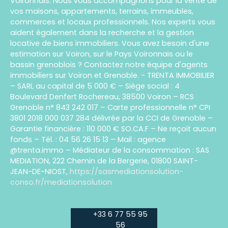
Voironnais. Nous vous accompagnons pour la vente de
vos maisons, appartements, terrains, immeubles,
commerces et locaux professionnels. Nos experts vous
aident également dans la recherche et la gestion
locative de biens immobiliers. Vous avez besoin d'une
estimation sur Voiron, sur le Pays Voironnais ou le
bassin grenoblois ? Contactez notre équipe d'agents
immobiliers sur Voiron et Grenoble. - TRENTA IMMOBILIER
– SARL au capital de 5 000 € – Siège social : 4
Boulevard Denfert Rochereau, 38500 Voiron – RCS
Grenoble n° 843 242 017 – Carte professionnelle n° CPI
3801 2018 000 037 284 délivrée par la CCI de Grenoble –
Garantie financière : 110 000 € SO.CA.F – Ne reçoit aucun
fonds – Tél. : 04 56 26 15 13 – Mail : agence
@trenta.immo – Médiateur de la consommation : SAS
MEDIATION, 222 Chemin de la Bergerie, 01800 SAINT-
JEAN-DE-NIOST,
https://sasmediationsolution-
conso.fr/mediationsolution
+33 6 77 55 95
56