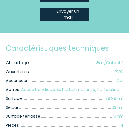
Envoyer un
mail
Caractéristiques techniques
Chauffage
Gaz/Collectif
Ouvertures
PVC
Ascenseur
Oui
Autres
Accès handicapés, Portail motorisé, Porte blindée, Système d'alarme, Visiophone, Volets électriques
Surface
79.99
m²
Séjour
33
m²
Surface terrasse
10
m²
Pièces
4