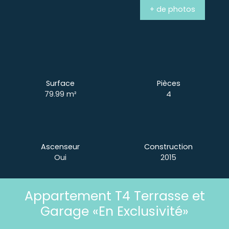
+ de photos
Surface
Pièces
79.99
m²
4
Ascenseur
Construction
Oui
2015
Appartement T4 Terrasse et
Garage «En Exclusivité»