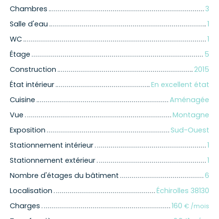
Chambres
3
Salle d'eau
1
WC
1
Étage
5
Construction
2015
État intérieur
En excellent état
Cuisine
Aménagée
Vue
Montagne
Exposition
Sud-Ouest
Stationnement intérieur
1
Stationnement extérieur
1
Nombre d'étages du bâtiment
6
Localisation
Échirolles 38130
Charges
160
€ /mois