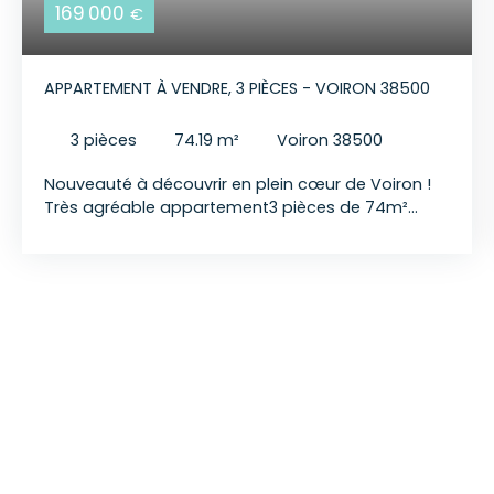
169 000
€
APPARTEMENT À VENDRE, 3 PIÈCES - VOIRON 38500
3
pièces
74.19
m²
Voiron 38500
Nouveauté à découvrir en plein cœur de Voiron !
Très agréable appartement3 pièces de 74m²
offrant de beaux volumes et de nombreux
rangements. Vous profiterez également d'un
balcon d'environ 3m². A NOTER : Ascenseur /
Chaudière neuve / Double vitrage PVC N'hésitez
pas à nous contacter pour en savoir plus... Vos
conseillers pour vous accompagner sur ce projet :
Florian GAMBERINI (EI) - 0619329098 enregistré au
RSAC sous le numéro 848 927 646. Prix de vente :
169 000 € FAI Honoraires à la charge du vendeur
Nos honoraires : trenta-immobilier.
com/honoraires Les informations sur les risques
auxquels ce bien est exposé sont disponibles sur