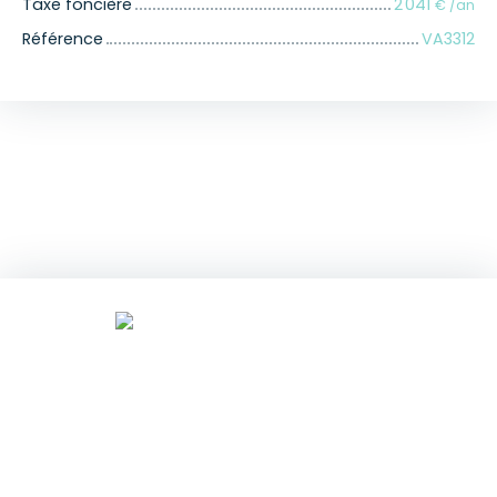
Taxe foncière
2 041
€ /an
Référence
VA3312