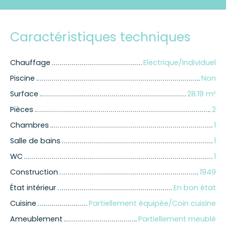
Caractéristiques techniques
Chauffage
Electrique/Individuel
Piscine
Non
Surface
28.19
m²
Pièces
2
Chambres
1
Salle de bains
1
WC
1
Construction
1949
État intérieur
En bon état
Cuisine
Partiellement équipée/Coin cuisine
Ameublement
Partiellement meublé