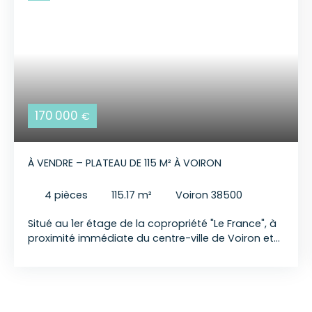
170 000
€
À VENDRE – PLATEAU DE 115 M² À VOIRON
4
pièces
115.17
m²
Voiron 38500
Situé au 1er étage de la copropriété "Le France", à
proximité immédiate du centre-ville de Voiron et
de l'ensemble des commodités, ce plateau de 115
m² offre de nombreuses possibilités
d'aménagement. Actuellement aménagé en
bureaux, ce bien bénéficie d'un changement de
destination autorisé par la copropriété. Celui-ci