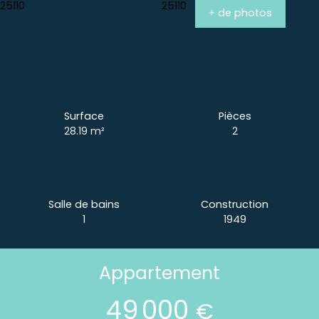
+ de photos
Surface
Pièces
28.19
m²
2
Salle de bains
Construction
1
1949
Appartement
49 000
€