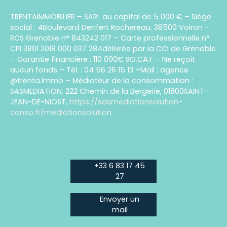
TRENTAIMMOBILIER – SARL au capital de 5 000 € – Siège
social : 4Boulevard Denfert Rochereau, 38500 Voiron –
RCS Grenoble n° 843242 017 – Carte professionnelle n°
CPI 3801 2018 000 037 284délivrée par la CCI de Grenoble
– Garantie financière : 110 000€ SO.CA.F – Ne reçoit
aucun fonds – Tél. : 04 56 26 15 13 –Mail : agence
@trenta.immo – Médiateur de la consommation :
SASMEDIATION, 222 Chemin de la Bergerie, 01800SAINT-
JEAN-DE-NIOST,
https://sasmediationsolution-
conso.fr/mediationsolution
+33 6 83 17 45
27
Envoyer un
mail