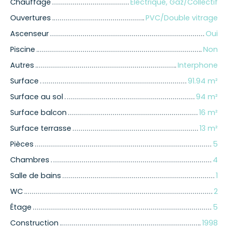
Chauffage
Electrique, Gaz/Collectif
Ouvertures
PVC/Double vitrage
Ascenseur
Oui
Piscine
Non
Autres
Interphone
Surface
91.94
m²
Surface au sol
94
m²
Surface balcon
16
m²
Surface terrasse
13
m²
Pièces
5
Chambres
4
Salle de bains
1
WC
2
Étage
5
Construction
1998