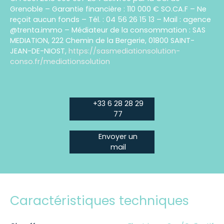
Grenoble – Garantie financière : 110 000 € SO.CA.F – Ne
reçoit aucun fonds – Tél. : 04 56 26 15 13 – Mail : agence
@trenta.immo – Médiateur de la consommation : SAS
MEDIATION, 222 Chemin de la Bergerie, 01800 SAINT-
JEAN-DE-NIOST,
https://sasmediationsolution-
conso.fr/mediationsolution
+33 6 28 28 29
77
Envoyer un
mail
Caractéristiques techniques