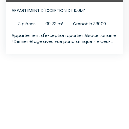
APPARTEMENT D'EXCEPTION DE 100M²
3
pièces
99.73
m²
Grenoble 38000
Appartement d'exception quartier Alsace Lorraine
! Dernier étage avec vue panoramique - À deux
pas de la gare, niché au dernier étage d’un
immeuble emblématique des années 50,
découvrez un bien rare et unique : un
appartement entièrement rénové en 2023 avec
des matériaux nobles, offrant une expérience de
vie incomparable. L’ascenseur privatif vous
conduit directement à l’intérieur de ce véritable
écrin, baigné de lumière grâce à ses larges
ouvertures sur les quatre expositions et offrant
une vue panoramique à 360° sur la ville et ses
horizons. Chaque détail a été pensé pour
conjuguer élégance et confort : parquet en chêne
massif posé à bâton rompu, cuisine italienne au
design raffiné et équipements haut de gamme. La