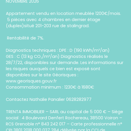
NOVEMBRE 2026
Appartement vendu en location meublée 1200€/mois.
5 pièces avec 4 chambres en dernier étage
(duplex)situé 201-203 rue de stalingrad.
Rentabilité de 7%.
Diagnostics techniques : DPE : D (190 kWh/m²/an)
GES : C (13 kg CO₂/m²/an) Diagnostics réalisés le
28/7/22, disponibles sur demande. Les informations sur
les risques auxquels ce bien est exposé sont
disponibles sur le site Géorisques :
www.georisques.gouv.fr
Consommation minimum : 1230€ à 1680€
Contactez Nathalie Panalier 0628282977
TRENTA IMMOBILIER – SARL au capital de 5 000 € – Siège
social : 4 Boulevard Denfert Rochereau, 38500 Voiron –
RCS Grenoble n° 843 242 017 – Carte professionnelle n°
CPI 3801 2018 000 037 284 délivrée par la CCI de