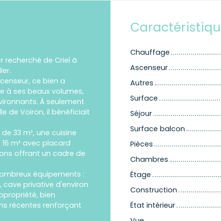
Caractéristiq
Chauffage
r recherché de Criel à
Ascenseur
er.
censeur, ce bien a
Autres
ce à ses beaux volumes,
Surface
vironnants. À seulement
 de Voiron, il bénéficiait
Séjour
Surface balcon
de 33 m², une cuisine
 16 m² avec placard
Pièces
cons offrant un cadre de
Chambres
 nombreux équipements :
Étage
, cave privative d'environ
Construction
opropriété, bien
ons récentes renforçant
État intérieur
Vue