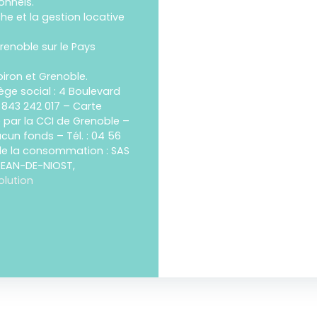
onnels.
e et la gestion locative
renoble sur le Pays
iron et Grenoble.
ège social : 4 Boulevard
 843 242 017 – Carte
e par la CCI de Grenoble –
ucun fonds – Tél. : 04 56
 de la consommation : SAS
-JEAN-DE-NIOST,
olution