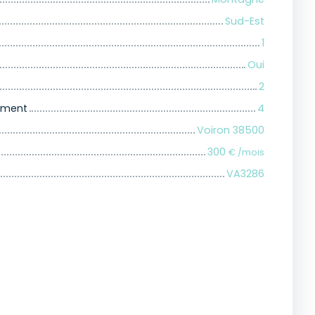
Sud-Est
1
Oui
2
iment
4
Voiron 38500
300
€ /mois
VA3286