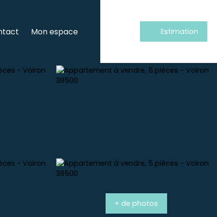
ntact
Mon espace
Estimation
+ de photos