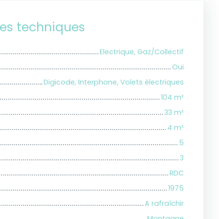
ues techniques
Electrique, Gaz/Collectif
Oui
Digicode, Interphone, Volets électriques
104
m²
33
m²
4
m²
5
3
RDC
1975
A rafraîchir
Montagne