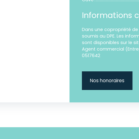
Informations 
Dans une copropriété de 
soumis au DPE. Les inform
sont disponibles sur le si
Agent commercial (Entrep
0517642
Nos honoraires