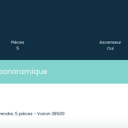
Pièces
Ascenseur
5
Oui
 panoramique
endre, 5 pièces - Voiron 38500