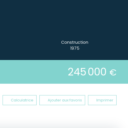
Construction
1975
245 000
€
Calculatrice
Ajouter aux favoris
Imprimer