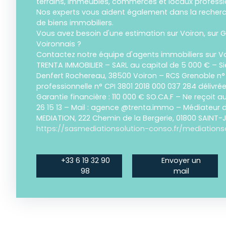
terrains, immeubles, commerces et locaux professi
Nos experts vous aident également dans la recherch
de biens immobiliers.
Vous avez besoin d'une estimation sur Voiron, sur G
Voironnais ?
Contactez notre équipe d'agents immobiliers sur Vo
TRENTA IMMOBILIER – SARL au capital de 5 000 € – Si
Denfert Rochereau, 38500 Voiron – RCS Grenoble n°
professionnelle n° CPI 3801 2018 000 037 284 délivré
Garantie financière : 110 000 € SO.CA.F – Ne reçoit a
26 15 13 – Mail : agence @trenta.immo – Médiateur
MEDIATION, 222 Chemin de la Bergerie, 01800 SAINT
https://sasmediationsolution-conso.fr/mediations
+33 6 19 32 90
Envoyer un
98
mail