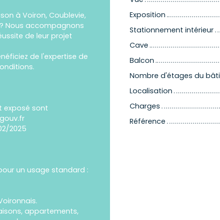
Exposition
on à Voiron, Coublevie,
is ? Nous accompagnons
Stationnement intérieur
ssite de leur projet
Cave
néficiez de l'expertise de
Balcon
onditions.
Nombre d'étages du bât
Localisation
Charges
st exposé sont
gouv.fr
Référence
/02/2025
pour un usage standard :
Voironnais.
isons, appartements,