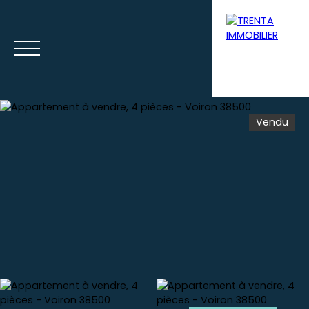
Vendu
Accueil
Acheter
Louer
Syndic
Gestion loca
Estimation