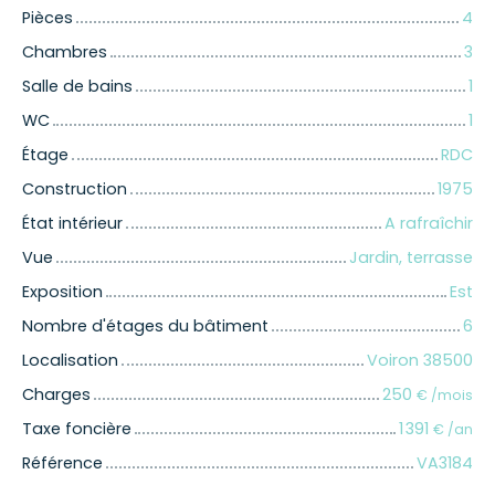
Pièces
4
Chambres
3
Salle de bains
1
WC
1
Étage
RDC
Construction
1975
État intérieur
A rafraîchir
Vue
Jardin, terrasse
Exposition
Est
Nombre d'étages du bâtiment
6
Localisation
Voiron 38500
Charges
250
€ /mois
Taxe foncière
1 391
€ /an
Référence
VA3184