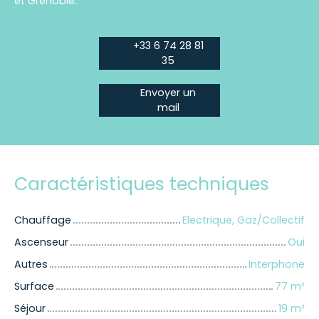
et Grenoble.
+33 6 74 28 81
35
Envoyer un
mail
Caractéristiques techniques
Chauffage
Electrique, Gaz/Collectif
Ascenseur
Oui
Autres
Interphone
Surface
77
m²
Séjour
19
m²