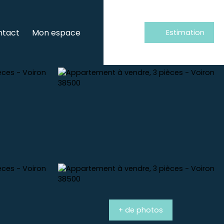
ntact
Mon espace
Estimation
+ de photos