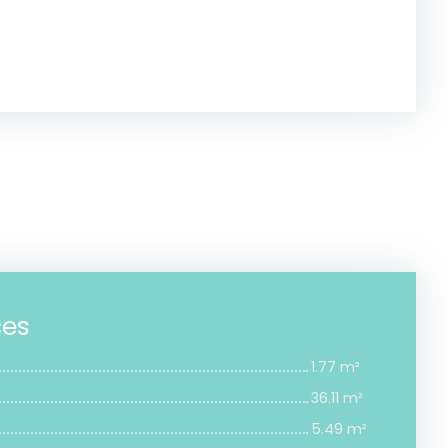
ces
1.77 m²
36.11 m²
5.49 m²