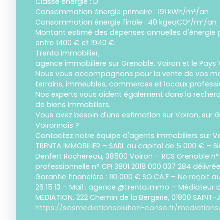
Classe énergie : D
Consommation énergie primaire : 191 kWh/m²/an
Consommation énergie finale : 40 kgeqCO²/m²/an
Montant estimé des dépenses annuelles d'énergie 
entre 1400 € et 1940 €.
Trenta Immobilier,
agence immobilière sur Grenoble, Voiron et le Pays 
Nous vous accompagnons pour la vente de vos ma
terrains, immeubles, commerces et locaux professi
Nos experts vous aident également dans la recherch
de biens immobiliers.
Vous avez besoin d'une estimation sur Voiron, sur G
Voironnais ?
Contactez notre équipe d'agents immobiliers sur Vo
TRENTA IMMOBILIER – SARL au capital de 5 000 € – Si
Denfert Rochereau, 38500 Voiron – RCS Grenoble n°
professionnelle n° CPI 3801 2018 000 037 284 délivré
Garantie financière : 110 000 € SO.CA.F – Ne reçoit a
26 15 13 – Mail : agence @trenta.immo – Médiateur
MEDIATION, 222 Chemin de la Bergerie, 01800 SAINT
https://sasmediationsolution-conso.fr/mediations