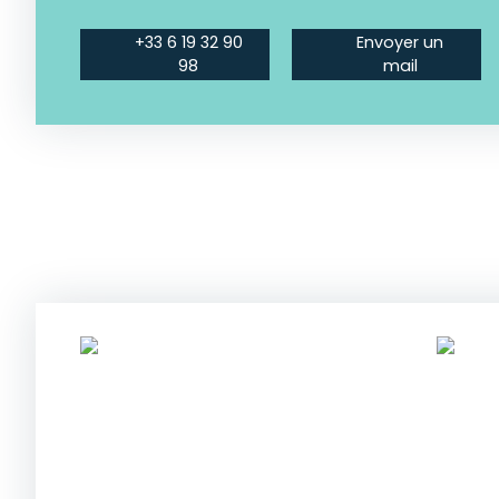
+33 6 19 32 90
Envoyer un
98
mail