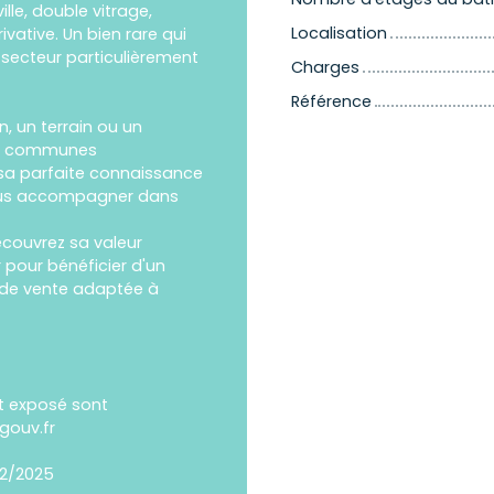
lle, double vitrage,
Localisation
vative. Un bien rare qui
 secteur particulièrement
Charges
Référence
 un terrain ou un
les communes
 sa parfaite connaissance
vous accompagner dans
écouvrez sa valeur
 pour bénéficier d'un
de vente adaptée à
st exposé sont
gouv.fr
12/2025