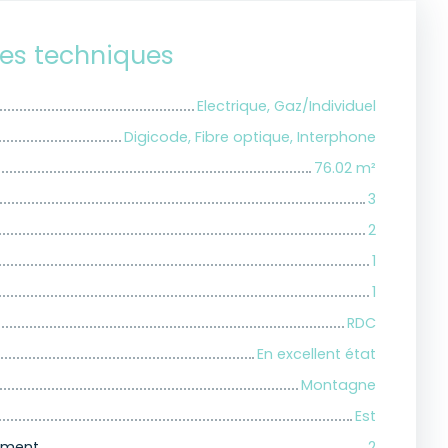
ues techniques
Electrique, Gaz/Individuel
Digicode, Fibre optique, Interphone
76.02
m²
3
2
1
1
RDC
En excellent état
Montagne
Est
iment
2