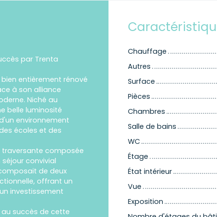
Caractéristiq
Chauffage
uccès par Trenta
Autres
e bien entièrement rénové
Surface
ce à son alliance
Pièces
moderne. Niché au
ne belle luminosité
Chambres
 d'un environnement
Salle de bains
des écoles et des
WC
ie traversante composée
Étage
séjour convivial
e composait de deux
État intérieur
tionnelle, offrant un
Vue
 un investissement
Exposition
é au succès de cette
Nombre d'étages du bât