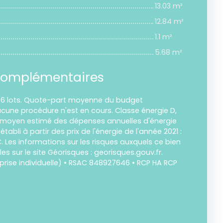
13.03 m²
12.84 m²
1.1 m²
5.68 m²
complémentaires
 6 lots. Quote-part moyenne du budget
ucune procédure n'est en cours. Classe énergie D,
 moyen estimé des dépenses annuelles d'énergie
abli à partir des prix de l'énergie de l'année 2021 :
€. Les informations sur les risques auxquels ce bien
es sur le site Géorisques : georisques.gouv.fr.
rise individuelle) • RSAC 848927646 • RCP HA RCP