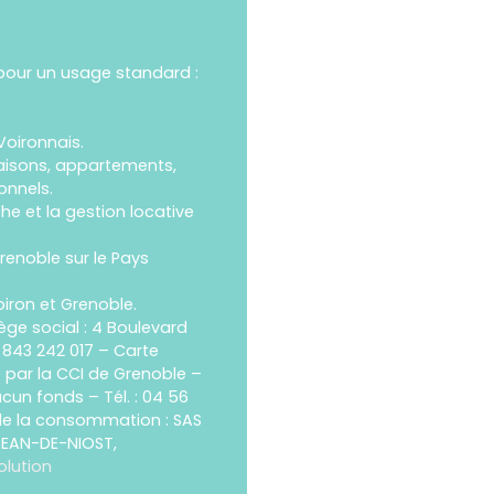
pour un usage standard :
Voironnais.
isons, appartements,
onnels.
e et la gestion locative
renoble sur le Pays
iron et Grenoble.
ège social : 4 Boulevard
 843 242 017 – Carte
e par la CCI de Grenoble –
ucun fonds – Tél. : 04 56
 de la consommation : SAS
-JEAN-DE-NIOST,
olution