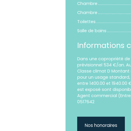
Chambre
Chambre
Toilettes
Salle de bains
Informations 
Dans une copropriété de
prévisionnel 534 €/an. A
Classe climat D Montant
pour un usage standard, ét
entre 1400.00 et 1940.00 
est exposé sont disponibl
Agent commercial (Entrep
0517642
Nos honoraires