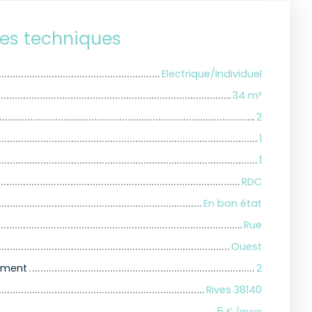
ues techniques
Electrique/Individuel
34
m²
2
1
1
RDC
En bon état
Rue
Ouest
iment
2
Rives 38140
5
€ /mois