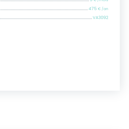
475
€ /an
VA3092