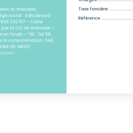
Taxe foncière
iron et Grenoble.
ège social : 4 Boulevard
Référence
 843 242 017 – Carte
e par la CCI de Grenoble –
ucun fonds – Tél. : 04 56
de la consommation : SAS
-JEAN-DE-NIOST,
olution