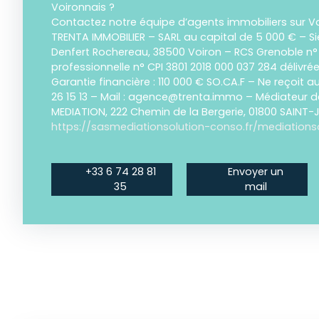
Voironnais ?
Contactez notre équipe d’agents immobiliers sur Vo
TRENTA IMMOBILIER – SARL au capital de 5 000 € – Si
Denfert Rochereau, 38500 Voiron – RCS Grenoble n°
professionnelle n° CPI 3801 2018 000 037 284 délivré
Garantie financière : 110 000 € SO.CA.F – Ne reçoit a
26 15 13 – Mail : agence@trenta.immo – Médiateur 
MEDIATION, 222 Chemin de la Bergerie, 01800 SAINT
https://sasmediationsolution-conso.fr/mediations
+33 6 74 28 81
Envoyer un
35
mail