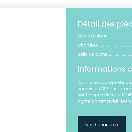
Détail des piè
Séjour/cuisine
Chambre
Salle de bains
Informations 
Dans une copropriété de 
soumis au DPE. Les inform
sont disponibles sur le si
Agent commercial (Entrepr
Nos honoraires