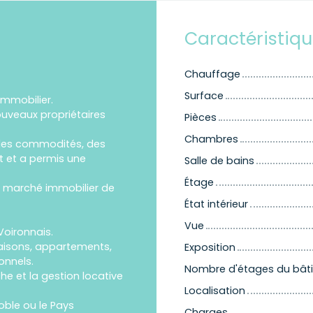
Caractéristiq
Chauffage
Surface
Immobilier.
ouveaux propriétaires
Pièces
Chambres
des commodités, des
ut et a permis une
Salle de bains
Étage
 du marché immobilier de
État intérieur
Vue
Voironnais.
isons, appartements,
Exposition
onnels.
Nombre d'étages du bât
e et la gestion locative
Localisation
oble ou le Pays
Charges