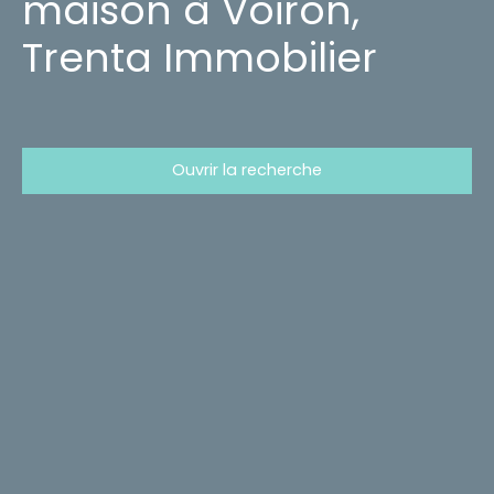
maison à Voiron,
Trenta Immobilier
Ouvrir la recherche
Type d'offre
Location
Type de bien
Maison
Localisation
Rives (38140)
Loyer max (€/mois)