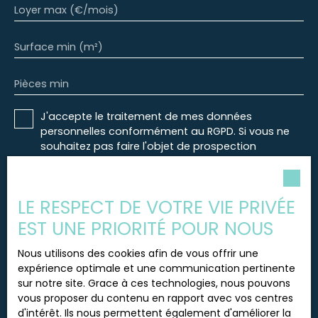
Loyer max (€/mois)
Surface min (m²)
Pièces min
J'accepte le traitement de mes données
personnelles conformément au RGPD. Si vous ne
souhaitez pas faire l'objet de prospection
commerciale par voie téléphonique, vous pouvez
vous inscrire gratuitement sur la liste d'opposition
au démarchage téléphonique, prévu par l'article
LE RESPECT DE VOTRE VIE PRIVÉE
L223-1 du code de la consommation, sur le site
Internet www.bloctel.gouv.fr ou par courrier
EST UNE PRIORITÉ POUR NOUS
adressé à :
Nous utilisons des cookies afin de vous offrir une
Société Worldline, Service Bloctel, CS 61311, 41013
expérience optimale et une communication pertinente
BLOIS CEDEX.
sur notre site. Grace à ces technologies, nous pouvons
vous proposer du contenu en rapport avec vos centres
Pour en savoir plus sur le traitement de vos
d'intérêt. Ils nous permettent également d'améliorer la