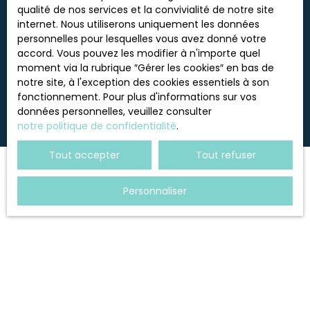
données personnelles, veuillez consulter notre
qualité de nos services et la convivialité de notre site
politique de confidentialité
.
internet. Nous utiliserons uniquement les données
personnelles pour lesquelles vous avez donné votre
accord. Vous pouvez les modifier à n'importe quel
moment via la rubrique ″Gérer les cookies″ en bas de
Recevoir des annonces
notre site, à l'exception des cookies essentiels à son
fonctionnement. Pour plus d'informations sur vos
données personnelles, veuillez consulter
notre politique de confidentialité
.
Tout accepter
Tout refuser
Personnaliser
JE RECHERCHE UN BIEN
Vente appartement Voiron (38500)
Location appartement Voiron (38500)
Vente maison Voiron (38500)
Vente maison Saint-Blaise-du-Buis (38140)