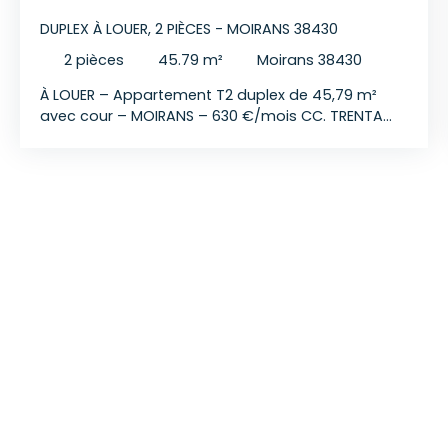
DUPLEX À LOUER, 2 PIÈCES - MOIRANS 38430
2
pièces
45.79
m²
Moirans 38430
À LOUER – Appartement T2 duplex de 45,79 m²
avec cour – MOIRANS – 630 €/mois CC. TRENTA
IMMOBILIER vous propose en exclusivité ce duplex
en cours de rénovation de 2 pièces, 45,79 m²,
situé en rez-de-chaussée d'une batisse de 4
logements, proche de la Gare à MOIRANS, 26 rue
de la Coste. Composition et agencement : Cuisine
aménagée indépendanteSéjour lumineuxUne
chambre avec placardUn espace bureauSalle
d'eau avec WCAppartement en cours de
rénovation avec : Cuisine aménagée Chauffage
individuel électriqueEau froide individuelleFibre
optiqueCour
communeStationnementInformations financières
: Loyer : 630 € / mois CCProvisions pour charges :
0Dépôt de garantie : 630 €Honoraires locataire :
508. 27€ (dont 138. 74€ d'état des