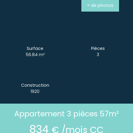
+ de photos
Surface
Pièces
56.84
m²
3
Construction
1920
Appartement 3 pièces 57m²
834
€ /mois CC