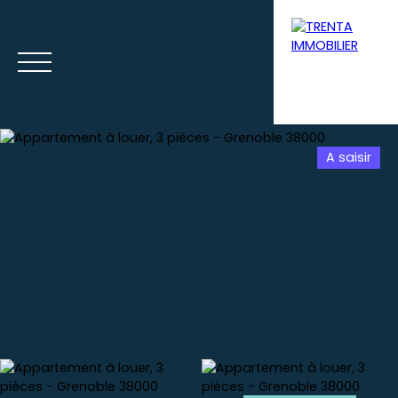
A saisir
Accueil
Acheter
Louer
Syndic
Gestion loca
Estimation