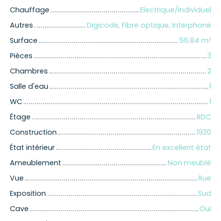
Chauffage
Electrique/Individuel
Autres
Digicode, Fibre optique, Interphone
Surface
56.84
m²
Pièces
3
Chambres
2
Salle d'eau
1
WC
1
Étage
RDC
Construction
1920
État intérieur
En excellent état
Ameublement
Non meublé
Vue
Rue
Exposition
Sud
Cave
Oui