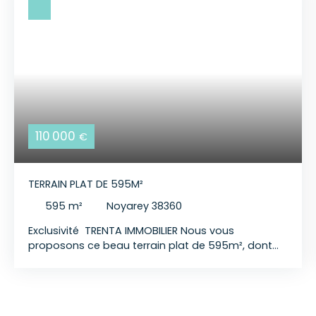
110 000
€
TERRAIN PLAT DE 595M²
595
m²
Noyarey 38360
Exclusivité TRENTA IMMOBILIER Nous vous
proposons ce beau terrain plat de 595m², dont
498m² constructible, situé à côté de l'arrêt de bus
LE RUISSET, suite à une division parcellaire en 2 lots.
Informations pour la construction auprès de
l'urbanisme de NOYAREY. Contact pour visite :