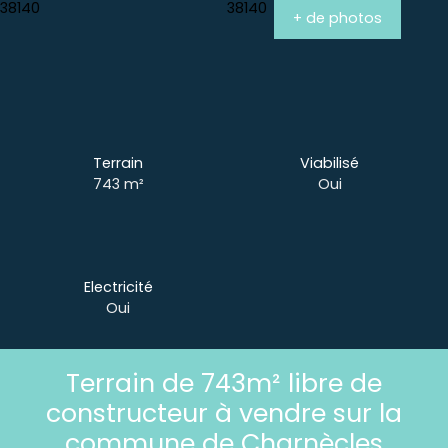
+ de photos
Terrain
Viabilisé
743
m²
Oui
Electricité
Oui
Terrain de 743m² libre de
constructeur à vendre sur la
commune de Charnècles