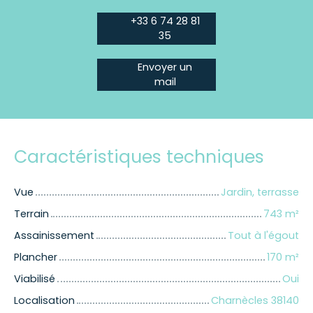
+33 6 74 28 81
35
Envoyer un
mail
Caractéristiques techniques
Vue
Jardin, terrasse
Terrain
743
m²
Assainissement
Tout à l'égout
Plancher
170
m²
Viabilisé
Oui
Localisation
Charnècles 38140