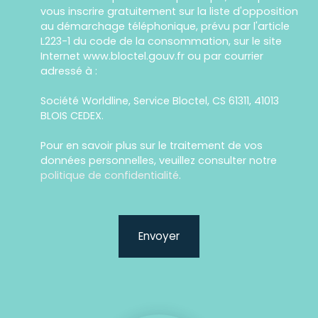
vous inscrire gratuitement sur la liste d'opposition
au démarchage téléphonique, prévu par l'article
L223-1 du code de la consommation, sur le site
Internet www.bloctel.gouv.fr ou par courrier
adressé à :
Société Worldline, Service Bloctel, CS 61311, 41013
BLOIS CEDEX.
Pour en savoir plus sur le traitement de vos
données personnelles, veuillez consulter notre
politique de confidentialité
.
Envoyer