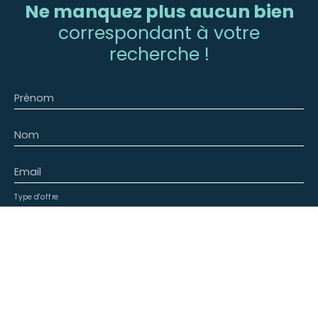
Ne manquez plus aucun bien
correspondant à votre
recherche !
Prénom
Nom
Email
Type d'offre
Vente
Type de bien
Terrain
Localisation
Charnècles 38140