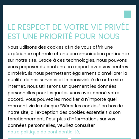
s'accompagne de bâtiments annexes majeurs,
essentiels pour développer une activité
Pièces min
touristique, artisanale ou de loisirs. La propriété
dispose d'un atelier indépendant, d'une grande
LE RESPECT DE VOTRE VIE PRIVÉE
J'accepte le traitement de mes données
grange aux volumes impressionnants permettant
personnelles conformément au RGPD. Si vous ne
EST UNE PRIORITÉ POUR NOUS
de concevoir de superbes espaces de vie
souhaitez pas faire l'objet de prospection
communs ou des hébergements
commerciale par voie téléphonique, vous pouvez
Nous utilisons des cookies afin de vous offrir une
supplémentaires, ainsi que d'une ancienne écurie.
vous inscrire gratuitement sur la liste d'opposition
expérience optimale et une communication pertinente
En annexe, un très joli bâtiment indépendant en
au démarchage téléphonique, prévu par l'article
sur notre site. Grace à ces technologies, nous pouvons
pierre, dont la toiture a été entièrement rénovée,
L223-1 du code de la consommation, sur le site
vous proposer du contenu en rapport avec vos centres
offre une base saine et sécurisée pour un
Internet www.bloctel.gouv.fr ou par courrier
d'intérêt. Ils nous permettent également d'améliorer la
aménagement futur. Cette propriété d'exception
adressé à :
qualité de nos services et la convivialité de notre site
saura séduire les investisseurs et les passionnés
internet. Nous utiliserons uniquement les données
de patrimoine désireux de créer une activité
Société Worldline, Service Bloctel, CS 61311, 41013
personnelles pour lesquelles vous avez donné votre
d'accueil unique ou une résidence principale hors
BLOIS CEDEX.
accord. Vous pouvez les modifier à n'importe quel
du commun dans l'un des plus beaux écrins
moment via la rubrique ″Gérer les cookies″ en bas de
naturels de la région. La vente étant réalisée avec
Pour en savoir plus sur le traitement de vos
notre site, à l'exception des cookies essentiels à son
le concours de la Safer, les frais de Notaire et de
données personnelles, veuillez consulter notre
fonctionnement. Pour plus d'informations sur vos
la Safer sont de 22 425 € à la charge de
politique de confidentialité
.
données personnelles, veuillez consulter
l'acquéreur. Pour obtenir des informations
notre politique de confidentialité
.
complémentaires ou pour organiser une
potentielle visite, n'hésitez pas à me contacter :