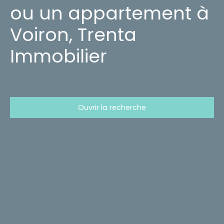
ou un appartement à
Voiron, Trenta
Immobilier
Ouvrir la recherche
Type d'offre
Vente
Type de bien
Maison
Localisation
Ternuay-Melay-et-Saint-Hilaire (70270)