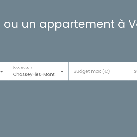
 ou un appartement à Vo
Localisation
Budget max (€)
S
Chassey-lès-Montbozon (70230)