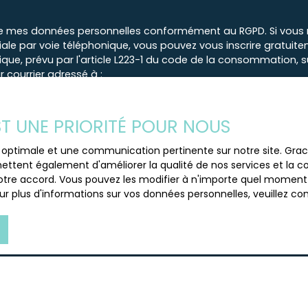
e mes données personnelles conformément au RGPD. Si vous ne
e par voie téléphonique, vous pouvez vous inscrire gratuiteme
e, prévu par l'article L223-1 du code de la consommation, sur
 courrier adressé à :
loctel, CS 61311, 41013 BLOIS CEDEX.
EST UNE PRIORITÉ POUR NOUS
 traitement de vos données personnelles, veuillez consulter no
ce optimale et une communication pertinente sur notre site. Gr
ettent également d'améliorer la qualité de nos services et la con
tre accord. Vous pouvez les modifier à n'importe quel moment via
Recevoir des annonces
r plus d'informations sur vos données personnelles, veuillez co
JE SUIS PROPRIÉTAIRE