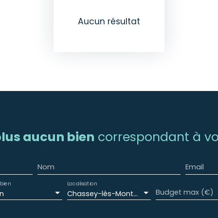
Aucun résultat
lus aucun bien
correspondant à vot
Nom
Email
bien
Localisation
Budget max (€)
n
Chassey-lès-Montbozon (70230)