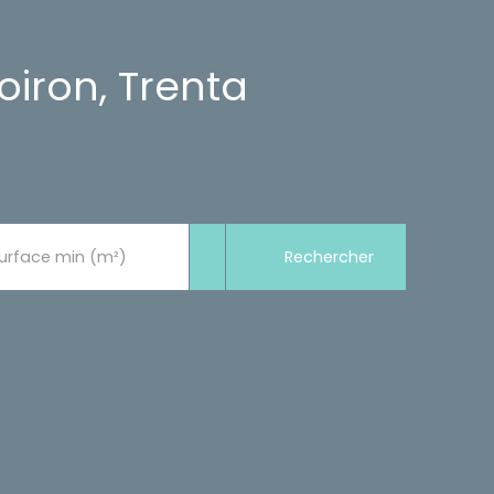
iron, Trenta
Rechercher
urface min (m²)