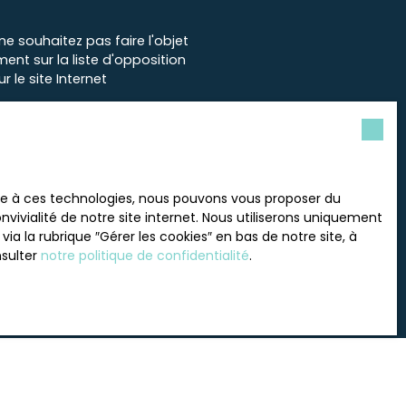
 souhaitez pas faire l'objet
nt sur la liste d'opposition
 le site Internet
tre
politique de confidentialité
.
ace à ces technologies, nous pouvons vous proposer du
vivialité de notre site internet. Nous utiliserons uniquement
 la rubrique ″Gérer les cookies″ en bas de notre site, à
nsulter
notre politique de confidentialité
.
INFORMATIONS