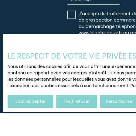
J'accepte le traitement d
de prospection commercial
au démarchage téléphoniqu
www.bloctel.gouv.fr ou par
Société Worldline, Service B
LE RESPECT DE VOTRE VIE PRIVÉE 
Pour en savoir plus sur le
Nous utilisons des cookies afin de vous offrir une expérien
contenu en rapport avec vos centres d'intérêt. Ils nous perm
les données personnelles pour lesquelles vous avez donné vo
l'exception des cookies essentiels à son fonctionnement. Pou
Tout accepter
Tout refuser
Personnaliser
JE RECHERCHE UN BIEN