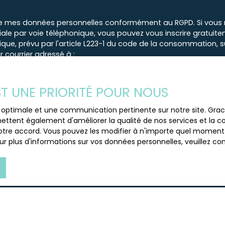
e mes données personnelles conformément au RGPD. Si vous ne
e par voie téléphonique, vous pouvez vous inscrire gratuiteme
e, prévu par l'article L223-1 du code de la consommation, sur
 courrier adressé à :
loctel, CS 61311, 41013 BLOIS CEDEX.
EST UNE PRIORITÉ POUR NOUS
 traitement de vos données personnelles, veuillez consulter no
ce optimale et une communication pertinente sur notre site. Gr
ettent également d'améliorer la qualité de nos services et la con
tre accord. Vous pouvez les modifier à n'importe quel moment via
Recevoir des annonces
r plus d'informations sur vos données personnelles, veuillez co
JE SUIS PROPRIÉTAIRE