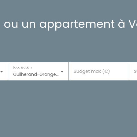
 ou un appartement à Vo
Localisation
Budget max (€)
S
Guilherand-Granges (07500)