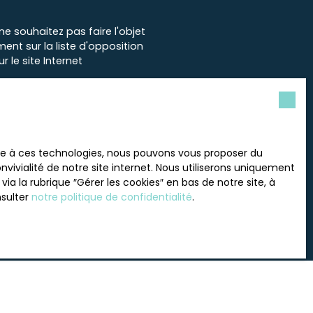
 souhaitez pas faire l'objet
nt sur la liste d'opposition
 le site Internet
tre
politique de confidentialité
.
ace à ces technologies, nous pouvons vous proposer du
vivialité de notre site internet. Nous utiliserons uniquement
 la rubrique ″Gérer les cookies″ en bas de notre site, à
nsulter
notre politique de confidentialité
.
INFORMATIONS