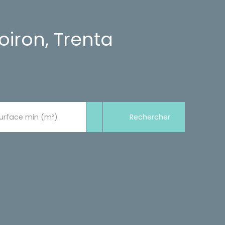
iron, Trenta
Rechercher
urface min (m²)