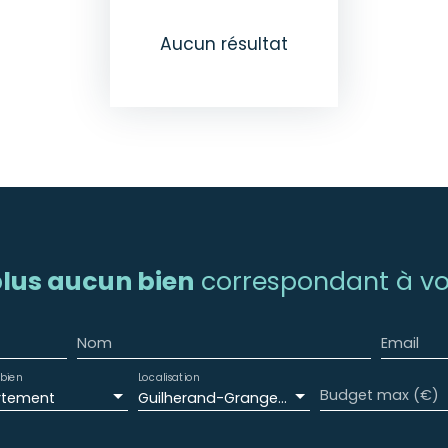
Aucun résultat
lus aucun bien
correspondant à vot
Nom
Email
bien
Localisation
Budget max (€)
rtement
Guilherand-Granges (07500)