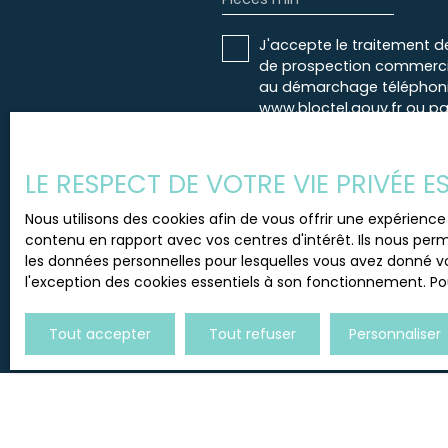
J'accepte le traitement d
de prospection commercial
au démarchage téléphoniqu
www.bloctel.gouv.fr ou par
Société Worldline, Service B
LE RESPECT DE VOTRE VIE PRIVÉE 
Pour en savoir plus sur le
Nous utilisons des cookies afin de vous offrir une expérien
contenu en rapport avec vos centres d'intérêt. Ils nous perm
les données personnelles pour lesquelles vous avez donné vo
l'exception des cookies essentiels à son fonctionnement. Pou
Tout accepter
Tout refuser
Personnaliser
JE RECHERCHE UN BIEN