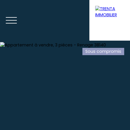
Sous compromis
Accueil
Acheter
Louer
Syndic
Gestion loca
Estimation