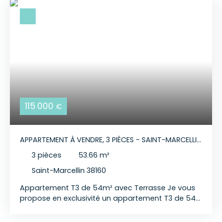
115 000
€
APPARTEMENT À VENDRE, 3 PIÈCES - SAINT-MARCELLIN
38160
3
pièces
53.66
m²
Saint-Marcellin 38160
Appartement T3 de 54m² avec Terrasse Je vous
propose en exclusivité un appartement T3 de 54
m² Situé sur la commune de Saint-Marcellin, à
proximité de l'hypercentre et de toutes les