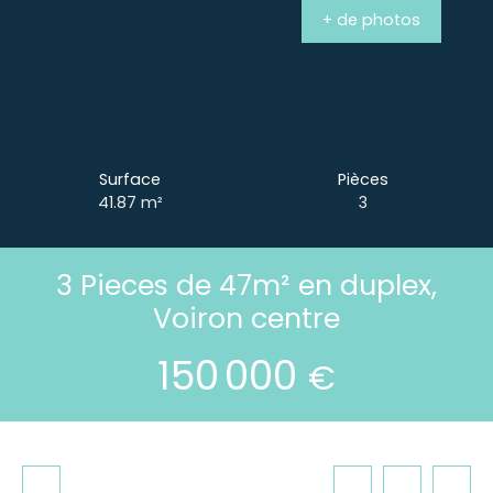
+ de photos
Surface
Pièces
41.87
m²
3
3 Pieces de 47m² en duplex,
Voiron centre
150 000
€