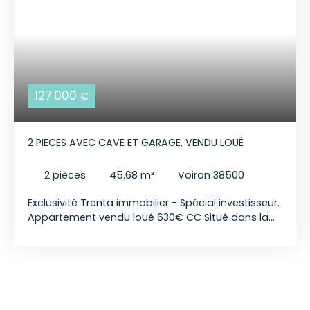
127 000
€
2 PIECES AVEC CAVE ET GARAGE, VENDU LOUÉ
2
pièces
45.68
m²
Voiron 38500
Exclusivité Trenta immobilier - Spécial investisseur.
Appartement vendu loué 630€ CC Situé dans la
résidence Les Glycines, bel appartement de type 2
de 45m², avec terrasse, cave et parking et
garage. Exposé Sud/Ouest au calme ! Chauffage
individuel au gaz. Résidence sécurisée et fermée,
proche du centre. Prix de vente : 127 000 €
(honoraires agence charge vendeur) Diagnostics