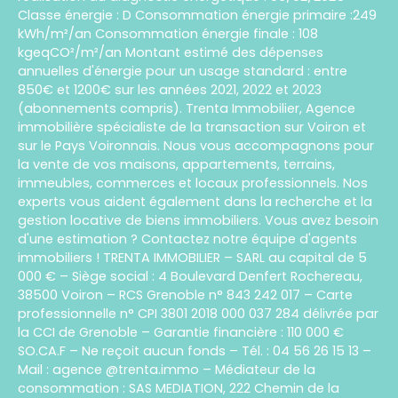
Classe énergie : D Consommation énergie primaire :249
kWh/m²/an Consommation énergie finale : 108
kgeqCO²/m²/an Montant estimé des dépenses
annuelles d'énergie pour un usage standard : entre
850€ et 1200€ sur les années 2021, 2022 et 2023
(abonnements compris). Trenta Immobilier, Agence
immobilière spécialiste de la transaction sur Voiron et
sur le Pays Voironnais. Nous vous accompagnons pour
la vente de vos maisons, appartements, terrains,
immeubles, commerces et locaux professionnels. Nos
experts vous aident également dans la recherche et la
gestion locative de biens immobiliers. Vous avez besoin
d'une estimation ? Contactez notre équipe d'agents
immobiliers ! TRENTA IMMOBILIER – SARL au capital de 5
000 € – Siège social : 4 Boulevard Denfert Rochereau,
38500 Voiron – RCS Grenoble n° 843 242 017 – Carte
professionnelle n° CPI 3801 2018 000 037 284 délivrée par
la CCI de Grenoble – Garantie financière : 110 000 €
SO.CA.F – Ne reçoit aucun fonds – Tél. : 04 56 26 15 13 –
Mail : agence @trenta.immo – Médiateur de la
consommation : SAS MEDIATION, 222 Chemin de la