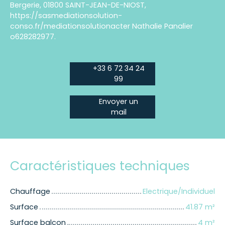
Bergerie, 01800 SAINT-JEAN-DE-NIOST,
https://sasmediationsolution-
conso.fr/mediationsolutionacter Nathalie Panalier
o628282977.
+33 6 72 34 24
99
Envoyer un
mail
Caractéristiques techniques
Chauffage
Electrique/Individuel
Surface
41.87
m²
Surface balcon
4
m²