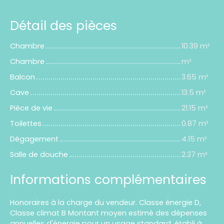
Détail des pièces
Chambre
10.39 m²
Chambre
m²
Balcon
3.65 m²
Cave
13.5 m²
Pièce de vie
21.15 m²
Toilettes
0.87 m²
Dégagement
4.15 m²
Salle de douche
2.37 m²
Informations complémentaires
Honoraires à la charge du vendeur. Classe énergie D,
Classe climat B Montant moyen estimé des dépenses
annuelles d'énergie pour un usage standard, établi à