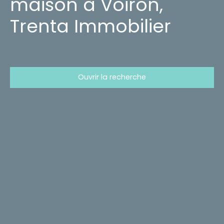
maison à Voiron,
Trenta Immobilier
Ouvrir la recherche
Type d'offre
Location
Type de bien
Maison
Localisation
La Murette (38140)
Loyer max (€/mois)