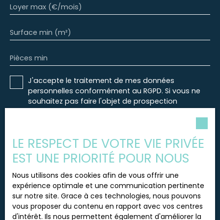
Loyer max (€/mois)
Surface min (m²)
Pièces min
J'accepte le traitement de mes données
personnelles conformément au RGPD. Si vous ne
souhaitez pas faire l'objet de prospection
commerciale par voie téléphonique, vous pouvez
vous inscrire gratuitement sur la liste d'opposition
au démarchage téléphonique, prévu par l'article
LE RESPECT DE VOTRE VIE PRIVÉE
L223-1 du code de la consommation, sur le site
Internet www.bloctel.gouv.fr ou par courrier
EST UNE PRIORITÉ POUR NOUS
adressé à :
Nous utilisons des cookies afin de vous offrir une
Société Worldline, Service Bloctel, CS 61311, 41013
expérience optimale et une communication pertinente
BLOIS CEDEX.
sur notre site. Grace à ces technologies, nous pouvons
vous proposer du contenu en rapport avec vos centres
Pour en savoir plus sur le traitement de vos
d'intérêt. Ils nous permettent également d'améliorer la