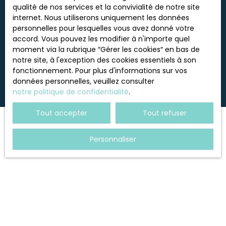
données personnelles, veuillez consulter notre
qualité de nos services et la convivialité de notre site
politique de confidentialité
.
internet. Nous utiliserons uniquement les données
personnelles pour lesquelles vous avez donné votre
accord. Vous pouvez les modifier à n'importe quel
moment via la rubrique ″Gérer les cookies″ en bas de
Recevoir des annonces
notre site, à l'exception des cookies essentiels à son
fonctionnement. Pour plus d'informations sur vos
données personnelles, veuillez consulter
notre politique de confidentialité
.
Tout accepter
Tout refuser
Personnaliser
JE RECHERCHE UN BIEN
Vente appartement Voiron (38500)
Location appartement Voiron (38500)
Vente maison Voiron (38500)
Vente maison Saint-Blaise-du-Buis (38140)