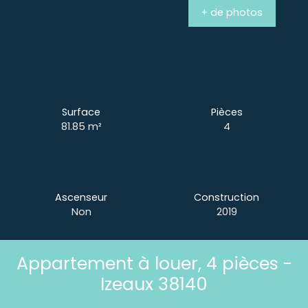
+ de photos
Surface
Pièces
81.85
m²
4
Ascenseur
Construction
Non
2019
Appartement à louer, 4 pièces -
Izeaux 38140