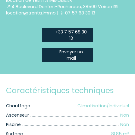
location de TRENTA IMMOBILIER
📍 4 Boulevard Denfert-Rochereau, 38500 Voiron 📧
location@trenta.immo | 📱 07 57 68 30 13
+33 7 57 68 30
13
Envoyer un
mail
Caractéristiques techniques
Chauffage
Climatisation/Individuel
Ascenseur
Non
Piscine
Non
Surface
81.85
m²