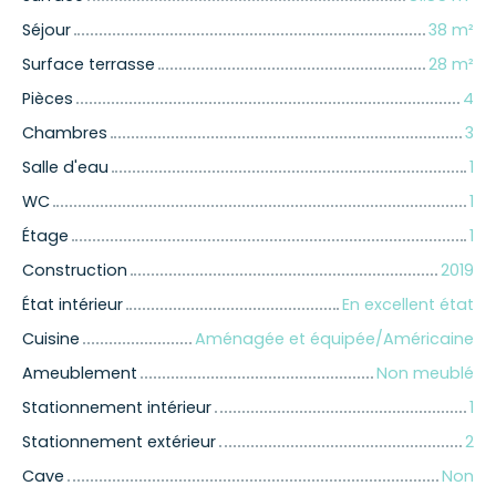
Séjour
38
m²
Surface terrasse
28
m²
Pièces
4
Chambres
3
Salle d'eau
1
WC
1
Étage
1
Construction
2019
État intérieur
En excellent état
Cuisine
Aménagée et équipée/Américaine
Ameublement
Non meublé
Stationnement intérieur
1
Stationnement extérieur
2
Cave
Non