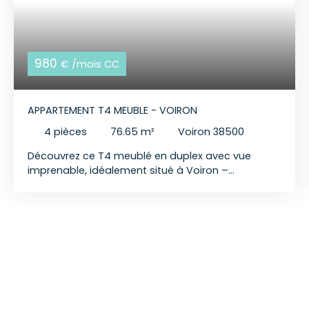
980
€ /mois CC
APPARTEMENT T4 MEUBLE - VOIRON
4
pièces
76.65
m²
Voiron 38500
Découvrez ce T4 meublé en duplex avec vue
imprenable, idéalement situé à Voiron –
980€/mois CC TRENTA IMMOBILIER vous propose
en exclusivité ce charmant appartement 4 pièces
meublé en duplex de 76,65 m² habitables (88,52
m² au sol), situé au 2ᵉ étage sans ascenseur d'une
petite copropriété calme et sécurisée, au cœur de
Voiron. Composition et agencement : Belle pièce
de vie lumineuse avec double séjourCuisine
ouverte aménagée et entièrement équipée
(plaques gaz et induction, hotte, four,