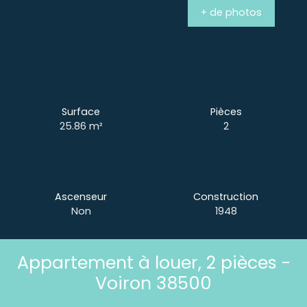
+ de photos
Surface
Pièces
25.86
m²
2
Ascenseur
Construction
Non
1948
Appartement à louer, 2 pièces -
Voiron 38500