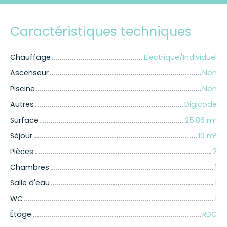
Caractéristiques techniques
Chauffage
Electrique/Individuel
Ascenseur
Non
Piscine
Non
Autres
Digicode
Surface
25.86
m²
Séjour
10
m²
Pièces
2
Chambres
1
Salle d'eau
1
WC
1
Étage
RDC