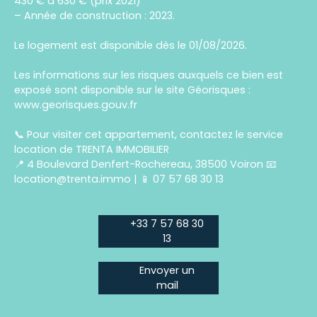
430 € à 630 € (prix 2021)
– Année de construction : 2023.
Le logement est disponible dès le 01/08/2026.
Les informations sur les risques auxquels ce bien est
exposé sont disponible sur le site Géorisques :
www.georisques.gouv.fr
📞 Pour visiter cet appartement, contactez le service
location de TRENTA IMMOBILIER
📍 4 Boulevard Denfert-Rochereau, 38500 Voiron 📧
location@trenta.immo | 📱 07 57 68 30 13
+33 7 57 68 30
13
Envoyer un
mail