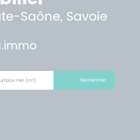
ute-Saône, Savoie
ta.immo
Rechercher
urface min (m²)