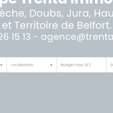
dèche, Doubs, Jura, Ha
et Territoire de Belfort.
26 15 13 - agence@tren
Localisation
Budget max (€)
S